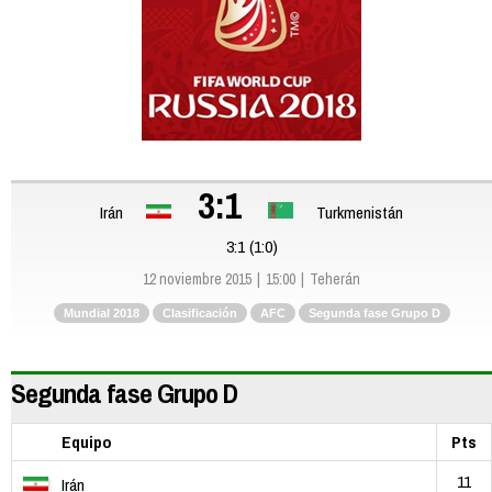
3:1
Irán
Turkmenistán
3:1 (1:0)
12 noviembre 2015
15:00
Teherán
Mundial 2018
Clasificación
AFC
Segunda fase Grupo D
Segunda fase Grupo D
Equipo
Pts
11
Irán