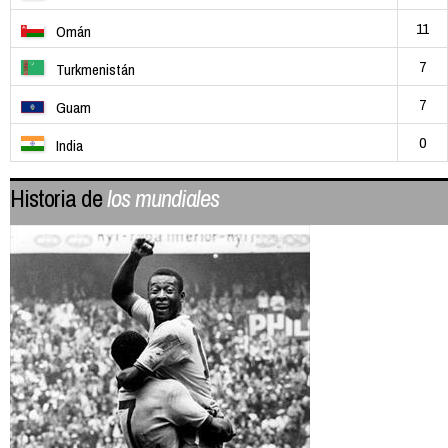
11
Omán
7
Turkmenistán
7
Guam
0
India
Historia de
los mundiales