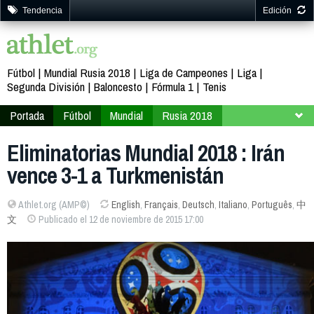
Tendencia
Edición
Fútbol
Mundial Rusia 2018
Liga de Campeones
Liga
Segunda División
Baloncesto
Fórmula 1
Tenis
Portada
Fútbol
Mundial
Rusia 2018
Clasificación
Asia
Eliminatorias Mundial 2018 : Irán
vence 3-1 a Turkmenistán
Athlet.org (AMP©)
English
,
Français
,
Deutsch
,
Italiano
,
Português
,
中
文
Publicado el 12 de noviembre de 2015 17:00