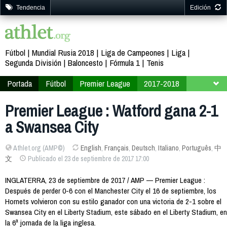
Tendencia
Edición
Fútbol
Mundial Rusia 2018
Liga de Campeones
Liga
Segunda División
Baloncesto
Fórmula 1
Tenis
Portada
Fútbol
Premier League
2017-2018
Jornada 6
Premier League : Watford gana 2-1
a Swansea City
Athlet.org (AMP©)
English
,
Français
,
Deutsch
,
Italiano
,
Português
,
中
文
Publicado el 23 de septiembre de 2017 17:00
INGLATERRA, 23 de septiembre de 2017 / AMP — Premier League :
Después de perder 0-6 con el Manchester City el 16 de septiembre, los
Hornets volvieron con su estilo ganador con una victoria de 2-1 sobre el
Swansea City en el Liberty Stadium, este sábado en el Liberty Stadium, en
la 6ª jornada de la liga inglesa.