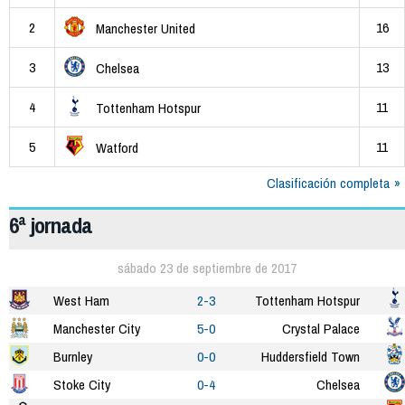
2
16
Manchester United
3
13
Chelsea
4
11
Tottenham Hotspur
5
11
Watford
Clasificación completa
6ª jornada
sábado 23 de septiembre de 2017
West Ham
2-3
Tottenham Hotspur
Manchester City
5-0
Crystal Palace
Burnley
0-0
Huddersfield Town
Stoke City
0-4
Chelsea