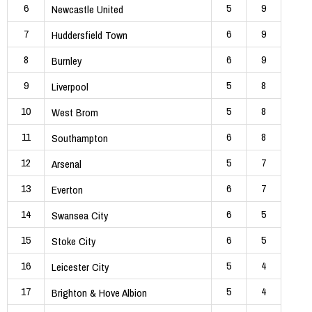
6
5
9
Newcastle United
7
6
9
Huddersfield Town
8
6
9
Burnley
9
5
8
Liverpool
10
5
8
West Brom
11
6
8
Southampton
12
5
7
Arsenal
13
6
7
Everton
14
6
5
Swansea City
15
6
5
Stoke City
16
5
4
Leicester City
17
5
4
Brighton & Hove Albion