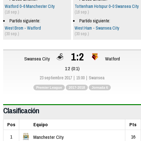
Watford 0-6 Manchester City
Tottenham Hotspur 0-0 Swansea City
(16 sep.)
(16 sep.)
Partido siguiente:
Partido siguiente:
West Brom - Watford
West Ham - Swansea City
(30 sep.)
(30 sep.)
1:2
Swansea City
Watford
1:2 (0:1)
23 septiembre 2017
15:00
Swansea
Premier League
2017-2018
Jornada 6
Clasificación
Pos
Equipo
Pts
1
16
Manchester City