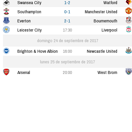
Swansea City
1-2
Watford
Southampton
0-1
Manchester United
Everton
2-1
Bournemouth
Leicester City
17:30
Liverpool
domingo 24 de septiembre de 2017
Brighton & Hove Albion
16:00
Newcastle United
lunes 25 de septiembre de 2017
Arsenal
20:00
West Brom