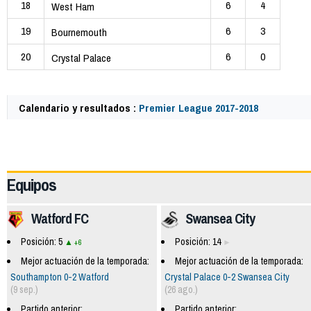
18
6
4
West Ham
19
6
3
Bournemouth
20
6
0
Crystal Palace
Calendario y resultados :
Premier League 2017-2018
57702
Equipos
Watford FC
Swansea City
Posición: 5
Posición: 14
+6
Mejor actuación de la temporada:
Mejor actuación de la temporada:
Southampton 0-2 Watford
Crystal Palace 0-2 Swansea City
(9 sep.)
(26 ago.)
Partido anterior:
Partido anterior: