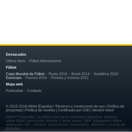
Destacados
Última Hora
Fútbol Internacional
Fútbol
Copa Mundial de Fútbol
Rusia 2018
Brasil 2014
Sudáfrica 2010
Eurocopa
Francia 2016
Polonia y Ucrania 2012
Mapa web
Publicidad
Contacto
© 2015-2016 Athlet (España) l Términos y condiciones de uso | Política de
privacidad | Política de cookies | Certificado por OJD | Versión móvil
Athlet™ Deportes : La última hora de la actualidad deportiva. Noticias
sobre fútbol, baloncesto, fórmula 1, tenis, boxeo, NBA, básquetbol, fútbol
americano, NFL, ciclismo, motociclismo, balonmano, atletismo y el resto de
deportes.