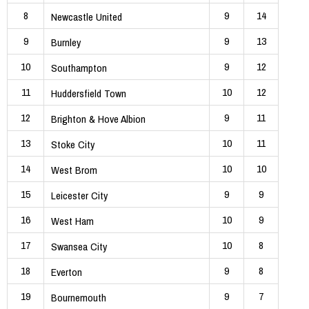
8
9
14
Newcastle United
9
9
13
Burnley
10
9
12
Southampton
11
10
12
Huddersfield Town
12
9
11
Brighton & Hove Albion
13
10
11
Stoke City
14
10
10
West Brom
15
9
9
Leicester City
16
10
9
West Ham
17
10
8
Swansea City
18
9
8
Everton
19
9
7
Bournemouth