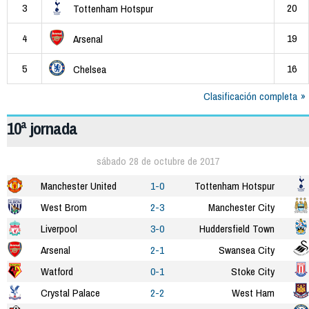
3
20
Tottenham Hotspur
4
19
Arsenal
5
16
Chelsea
Clasificación completa
10ª jornada
sábado 28 de octubre de 2017
Manchester United
1-0
Tottenham Hotspur
West Brom
2-3
Manchester City
Liverpool
3-0
Huddersfield Town
Arsenal
2-1
Swansea City
Watford
0-1
Stoke City
Crystal Palace
2-2
West Ham