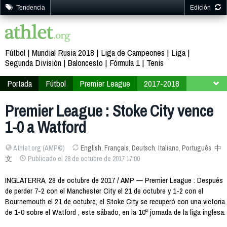
Tendencia
Edición
Fútbol
Mundial Rusia 2018
Liga de Campeones
Liga
Segunda División
Baloncesto
Fórmula 1
Tenis
Portada
Fútbol
Premier League
2017-2018
Jornada 10
Premier League : Stoke City vence
1-0 a Watford
Athlet.org (AMP©)
English
,
Français
,
Deutsch
,
Italiano
,
Português
,
中
文
Publicado el 28 de octubre de 2017 17:00
INGLATERRA, 28 de octubre de 2017 / AMP — Premier League : Después
de perder 7-2 con el Manchester City el 21 de octubre y 1-2 con el
Bournemouth el 21 de octubre, el Stoke City se recuperó con una victoria
de 1-0 sobre el Watford , este sábado, en la 10ª jornada de la liga inglesa.