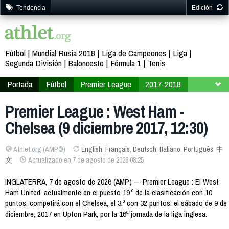
Tendencia
Edición
Fútbol
Mundial Rusia 2018
Liga de Campeones
Liga
Segunda División
Baloncesto
Fórmula 1
Tenis
Portada
Fútbol
Premier League
2017-2018
Jornada 16
Premier League : West Ham -
Chelsea (9 diciembre 2017, 12:30)
Athlet.org (AMP©)
English
,
Français
,
Deutsch
,
Italiano
,
Português
,
中
文
Actualizado en 7 de agosto de 2026 08:25
INGLATERRA, 7 de agosto de 2026 (AMP) — Premier League : El West
Ham United, actualmente en el puesto 19.º de la clasificación con 10
puntos, competirá con el Chelsea, el 3.º con 32 puntos, el sábado de 9 de
diciembre, 2017 en Upton Park, por la 16ª jornada de la liga inglesa.