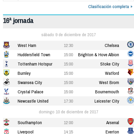
Clasificación completa
16ª jornada
sábado 9 de diciembre de 2017
West Ham
12:30
Chelsea
Huddersfield Town
15:00
Brighton & Hove Albion
Tottenham Hotspur
15:00
Stoke City
Burnley
15:00
Watford
Swansea City
15:00
West Brom
Crystal Palace
15:00
Bournemouth
Newcastle United
17:30
Leicester City
domingo 10 de diciembre de 2017
Southampton
12:00
Arsenal
Liverpool
14:15
Everton