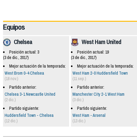
57806
Equipos
Chelsea
West Ham United
Posición actual: 3
Posición actual: 19
(3 de dic., 2017)
(3 de dic., 2017)
Mejor actuación de la temporada:
Mejor actuación de la temporada:
West Brom 0-4 Chelsea
West Ham 2-0 Huddersfield Town
(18 nov.)
(11 sep.)
Partido anterior:
Partido anterior:
Chelsea 3-1 Newcastle United
Manchester City 2-1 West Ham
(2 dic.)
(3 dic.)
Partido siguiente:
Partido siguiente:
Huddersfield Town - Chelsea
West Ham - Arsenal
(12 dic.)
(13 dic.)