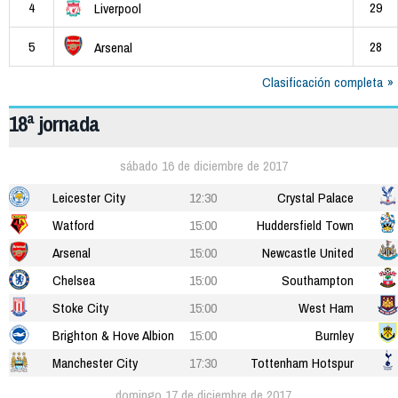
4
29
Liverpool
5
28
Arsenal
Clasificación completa
18ª jornada
sábado 16 de diciembre de 2017
Leicester City
12:30
Crystal Palace
Watford
15:00
Huddersfield Town
Arsenal
15:00
Newcastle United
Chelsea
15:00
Southampton
Stoke City
15:00
West Ham
Brighton & Hove Albion
15:00
Burnley
Manchester City
17:30
Tottenham Hotspur
domingo 17 de diciembre de 2017