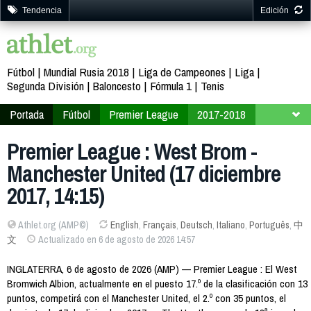
Tendencia
Edición
Fútbol
Mundial Rusia 2018
Liga de Campeones
Liga
Segunda División
Baloncesto
Fórmula 1
Tenis
Portada
Fútbol
Premier League
2017-2018
Jornada 18
Premier League : West Brom -
Manchester United (17 diciembre
2017, 14:15)
Athlet.org (AMP©)
English
,
Français
,
Deutsch
,
Italiano
,
Português
,
中
文
Actualizado en 6 de agosto de 2026 14:57
INGLATERRA, 6 de agosto de 2026 (AMP) — Premier League : El West
Bromwich Albion, actualmente en el puesto 17.º de la clasificación con 13
puntos, competirá con el Manchester United, el 2.º con 35 puntos, el