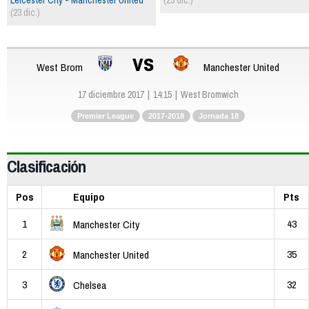
(23 dic.)
vs
West Brom
Manchester United
17 diciembre 2017
14:15
West Bromwich
Premier League
2017-2018
Jornada 18
Clasificación
Pos
Equipo
Pts
1
43
Manchester City
2
35
Manchester United
3
32
Chelsea