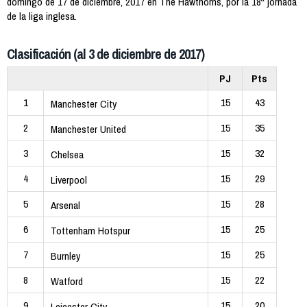
domingo de 17 de diciembre, 2017 en The Hawthorns, por la 18ª jornada
de la liga inglesa.
Clasificación (al 3 de diciembre de 2017)
PJ
Pts
1
15
43
Manchester City
2
15
35
Manchester United
3
15
32
Chelsea
4
15
29
Liverpool
5
15
28
Arsenal
6
15
25
Tottenham Hotspur
7
15
25
Burnley
8
15
22
Watford
9
15
20
Leicester City