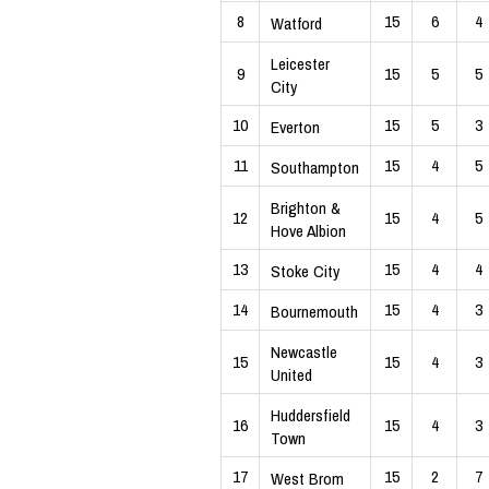
8
15
6
4
Watford
Leicester
9
15
5
5
City
10
15
5
3
Everton
11
15
4
5
Southampton
Brighton &
12
15
4
5
Hove Albion
13
15
4
4
Stoke City
14
15
4
3
Bournemouth
Newcastle
15
15
4
3
United
Huddersfield
16
15
4
3
Town
17
15
2
7
West Brom