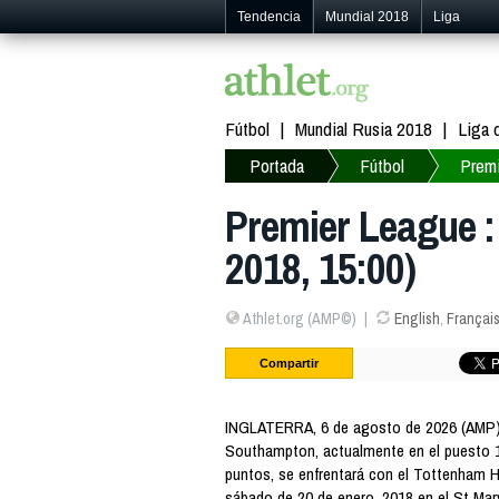
Tendencia
Mundial 2018
Liga
Fútbol
Mundial Rusia 2018
Liga
Portada
Fútbol
Prem
Premier League 
2018, 15:00)
Athlet.org (AMP©)
English
,
Françai
Compartir
INGLATERRA, 6 de agosto de 2026 (AMP)
Southampton, actualmente en el puesto 11
puntos, se enfrentará con el Tottenham Ho
sábado de 20 de enero, 2018 en el St Mary