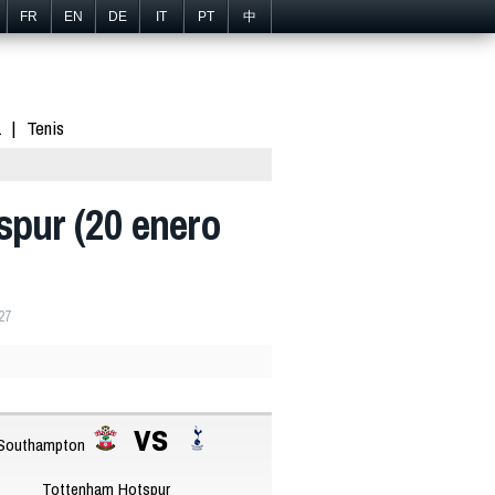
FR
EN
DE
IT
PT
中
1
Tenis
pur (20 enero
27
vs
Southampton
Tottenham Hotspur