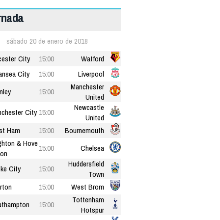
ornada
sábado 20 de enero de 2018
cester City
15:00
Watford
nsea City
15:00
Liverpool
Manchester
nley
15:00
United
Newcastle
chester City
15:00
United
st Ham
15:00
Bournemouth
ghton & Hove
15:00
Chelsea
ion
Huddersfield
ke City
15:00
Town
rton
15:00
West Brom
Tottenham
uthampton
15:00
Hotspur