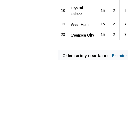
Crystal
18
15
2
4
Palace
19
15
2
4
West Ham
20
15
2
3
Swansea City
Calendario y resultados :
Premier
57886