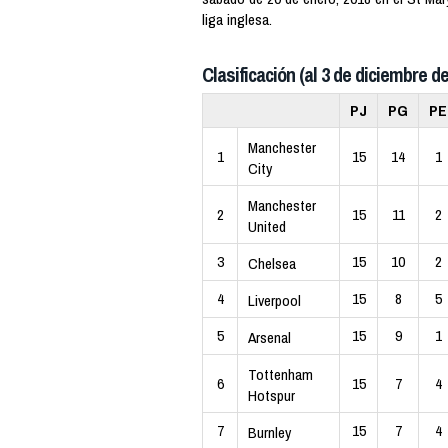
liga inglesa.
Clasificación (al 3 de diciembre de
PJ
PG
PE
Manchester
1
15
14
1
City
Manchester
2
15
11
2
United
3
15
10
2
Chelsea
4
15
8
5
Liverpool
5
15
9
1
Arsenal
Tottenham
6
15
7
4
Hotspur
7
15
7
4
Burnley