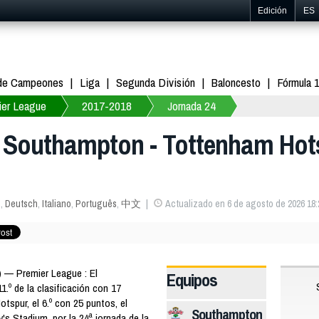
Edición
ES
 de Campeones
Liga
Segunda División
Baloncesto
Fórmula 
ier League
2017-2018
Jornada 24
: Southampton - Tottenham Hots
s
,
Deutsch
,
Italiano
,
Português
,
中文
Actualizado en 6 de agosto de 2026 18:
 — Premier League : El
Equipos
.º de la clasificación con 17
tspur, el 6.º con 25 puntos, el
Southampton
's Stadium, por la 24ª jornada de la