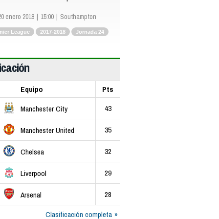
20 enero 2018
15:00
Southampton
mier League
2017-2018
Jornada 24
icación
Equipo
Pts
43
Manchester City
35
Manchester United
32
Chelsea
29
Liverpool
28
Arsenal
Clasificación completa