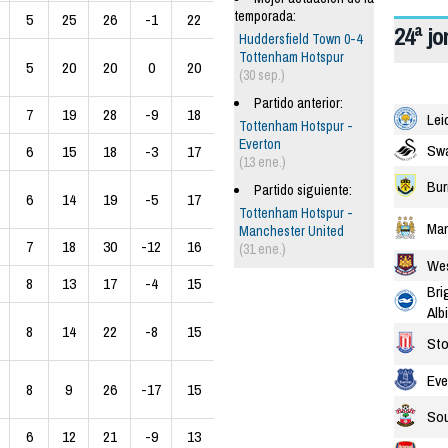
temporada:
5
25
26
-1
22
24ª j
Huddersfield Town 0-4
Tottenham Hotspur
5
20
20
0
20
(30 sep.)
Partido anterior:
7
19
28
-9
18
Lei
Tottenham Hotspur -
Everton
Swa
6
15
18
-3
17
(13 ene.)
Bur
Partido siguiente:
6
14
19
-5
17
Tottenham Hotspur -
Man
Manchester United
7
18
30
-12
16
(31 ene.)
We
8
13
17
-4
15
Bri
Alb
8
14
22
-8
15
Sto
Eve
8
9
26
-17
15
So
6
12
21
-9
13