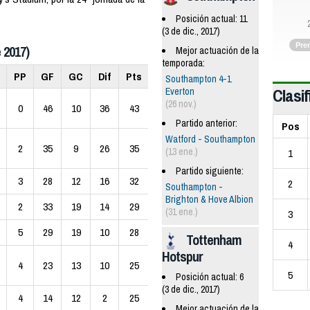
Posición actual: 11
(3 de dic., 2017)
Pre
 2017)
Mejor actuación de la
temporada:
PP
GF
GC
Dif
Pts
Southampton 4-1
Clasif
Everton
(26 nov.)
0
46
10
36
43
Partido anterior:
Pos
Watford - Southampton
2
35
9
26
35
(13 ene.)
1
Partido siguiente:
3
28
12
16
32
2
Southampton -
Brighton & Hove Albion
2
33
19
14
29
(31 ene.)
3
5
29
19
10
28
Tottenham
4
Hotspur
4
23
13
10
25
5
Posición actual: 6
(3 de dic., 2017)
4
14
12
2
25
Mejor actuación de la