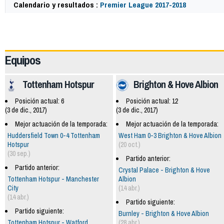
Calendario y resultados :
Premier League 2017-2018
57995
Equipos
Tottenham Hotspur
Brighton & Hove Albion
Posición actual: 6
Posición actual: 12
(3 de dic., 2017)
(3 de dic., 2017)
Mejor actuación de la temporada:
Mejor actuación de la temporada:
Huddersfield Town 0-4 Tottenham
West Ham 0-3 Brighton & Hove Albion
Hotspur
(20 oct.)
(30 sep.)
Partido anterior:
Partido anterior:
Crystal Palace - Brighton & Hove
Tottenham Hotspur - Manchester
Albion
City
(14 abr.)
(14 abr.)
Partido siguiente:
Partido siguiente:
Burnley - Brighton & Hove Albion
Tottenham Hotspur - Watford
(28 abr.)