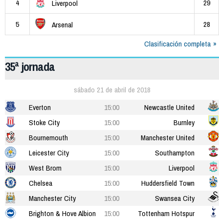
4
29
Liverpool
5
28
Arsenal
Clasificación completa
35ª jornada
sábado 21 de abril de 2018
Everton
15:00
Newcastle United
Stoke City
15:00
Burnley
Bournemouth
15:00
Manchester United
Leicester City
15:00
Southampton
West Brom
15:00
Liverpool
Chelsea
15:00
Huddersfield Town
Manchester City
15:00
Swansea City
Brighton & Hove Albion
15:00
Tottenham Hotspur