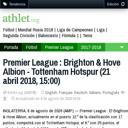
Tendencia
Edición
Fútbol
Mundial Rusia 2018
Liga de Campeones
Liga
Segunda División
Baloncesto
Fórmula 1
Tenis
Portada
Fútbol
Premier League
2017-2018
Jornada 35
Premier League : Brighton & Hove
Albion - Tottenham Hotspur (21
abril 2018, 15:00)
Athlet.org (AMP©)
English
,
Français
,
Deutsch
,
Italiano
,
Português
,
中
文
Actualizado en 8 de agosto de 2026 04:29
INGLATERRA, 8 de agosto de 2026 (AMP) — Premier League : El Brighton
& Hove Albion, actualmente en el puesto 12.º de la clasificación con 17
puntos, competirá con el Tottenham Hotspur, el 6.º con 25 puntos, el