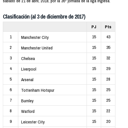
sábado de 21 de abril, 2018, por la 35ª jornada de la liga inglesa.
Clasificación (al 3 de diciembre de 2017)
PJ
Pts
1
15
43
Manchester City
2
15
35
Manchester United
3
15
32
Chelsea
4
15
29
Liverpool
5
15
28
Arsenal
6
15
25
Tottenham Hotspur
7
15
25
Burnley
8
15
22
Watford
9
15
20
Leicester City