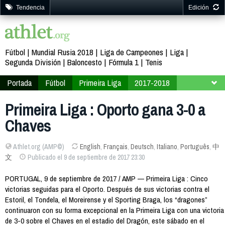
Tendencia
Edición
Fútbol
Mundial Rusia 2018
Liga de Campeones
Liga
Segunda División
Baloncesto
Fórmula 1
Tenis
Portada
Fútbol
Primeira Liga
2017-2018
Jornada 5
Primeira Liga : Oporto gana 3-0 a
Chaves
Athlet.org (AMP©)
English
,
Français
,
Deutsch
,
Italiano
,
Português
,
中
文
Publicado el 9 de septiembre de 2017 23:30
PORTUGAL, 9 de septiembre de 2017 / AMP — Primeira Liga : Cinco
victorias seguidas para el Oporto. Después de sus victorias contra el
Estoril, el Tondela, el Moreirense y el Sporting Braga, los “dragones”
continuaron con su forma excepcional en la Primeira Liga con una victoria
de 3-0 sobre el Chaves en el estadio del Dragón, este sábado en el