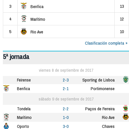
3
13
Benfica
4
12
Marítimo
5
10
Rio Ave
Clasificación completa
5ª jornada
viernes 8 de septiembre de 2017
Feirense
2-3
Sporting de Lisboa
Benfica
2-1
Portimonense
sábado 9 de septiembre de 2017
Tondela
2-2
Paços de Ferreira
Marítimo
1-0
Rio Ave
Oporto
3-0
Chaves