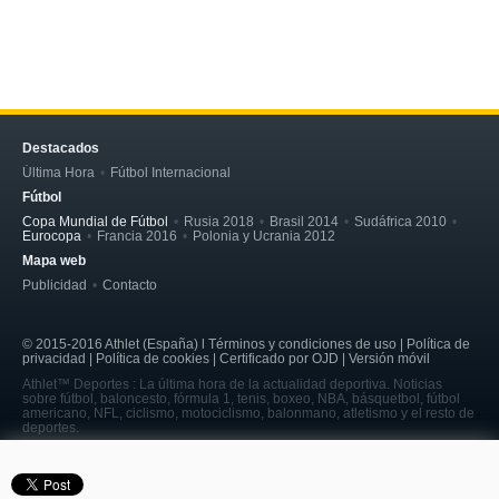
Destacados
Última Hora
Fútbol Internacional
Fútbol
Copa Mundial de Fútbol
Rusia 2018
Brasil 2014
Sudáfrica 2010
Eurocopa
Francia 2016
Polonia y Ucrania 2012
Mapa web
Publicidad
Contacto
© 2015-2016 Athlet (España) l Términos y condiciones de uso | Política de
privacidad | Política de cookies | Certificado por OJD | Versión móvil
Athlet™ Deportes : La última hora de la actualidad deportiva. Noticias
sobre fútbol, baloncesto, fórmula 1, tenis, boxeo, NBA, básquetbol, fútbol
americano, NFL, ciclismo, motociclismo, balonmano, atletismo y el resto de
deportes.
page served in 0.17s (4,2)