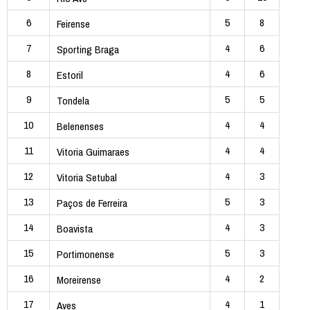
6
5
8
Feirense
7
4
6
Sporting Braga
8
4
6
Estoril
9
5
5
Tondela
10
4
4
Belenenses
11
4
4
Vitoria Guimaraes
12
4
3
Vitoria Setubal
13
5
3
Paços de Ferreira
14
4
3
Boavista
15
5
3
Portimonense
16
4
2
Moreirense
17
4
1
Aves