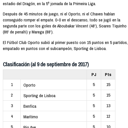
estadio del Dragón, en la 5ª jornada de la Primeira Liga.
Después de 45 minutos de juego, ni el Oporto, ni el Chaves habían
conseguido romper el empate. 0-0 en el descanso, todo se jugó en la
segunda parte con los goles de Aboubakar Vincent (48'), Soares Tiquinho
(86' de penalti) y Marega (88').
El Fútbol Club Oporto subió al primer puesto con 15 puntos en 5 partidos,
empatado en puntos con el subcampeón, Sporting de Lisboa.
Clasificación (al 9 de septiembre de 2017)
PJ
Pts
1
5
15
Oporto
2
5
15
Sporting de Lisboa
3
5
13
Benfica
4
5
12
Marítimo
5
5
10
Rio Ave