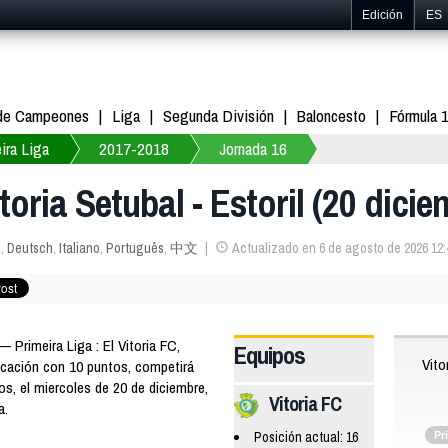
Edición
ES
 de Campeones
Liga
Segunda División
Baloncesto
Fórmula 
ira Liga
2017-2018
Jornada 16
itoria Setubal - Estoril (20 dici
s
,
Deutsch
,
Italiano
,
Português
,
中文
Actualizado en 6 de agosto de 2026 12:
rimeira Liga : El Vitoria FC,
Equipos
Vito
ficación con 10 puntos, competirá
tos, el miercoles de 20 de diciembre,
Vitoria FC
a.
Posición actual: 16
Pr