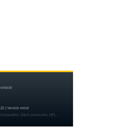
ontacto
OJD | Versión móvil
, básquetbol, fútbol americano, NFL,