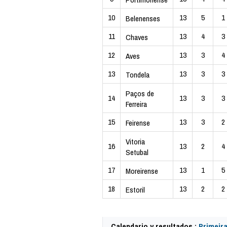
10
13
5
1
Belenenses
11
13
4
3
Chaves
12
13
3
4
Aves
13
13
3
3
Tondela
Paços de
14
13
3
3
Ferreira
15
13
3
2
Feirense
Vitoria
16
13
2
4
Setubal
17
13
1
5
Moreirense
18
13
2
2
Estoril
Calendario y resultados :
Primeira