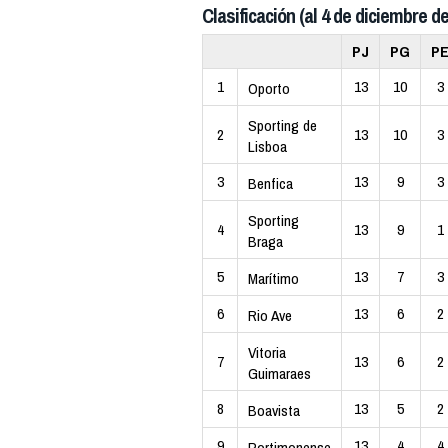
Clasificación (al 4 de diciembre de
PJ
PG
P
1
13
10
3
Oporto
Sporting de
2
13
10
3
Lisboa
3
13
9
3
Benfica
Sporting
4
13
9
1
Braga
5
13
7
3
Marítimo
6
13
6
2
Rio Ave
Vitoria
7
13
6
2
Guimaraes
8
13
5
2
Boavista
9
13
4
4
Portimonense