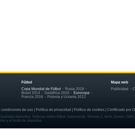
Fútbol
Mapa web
Copa Mundial de Fútbol
Rusia 2018
Publicidad
C
Brasil 2014
Sudáfrica 2010
Eurocopa
Francia 2016
Polonia y Ucrania 2012
ondiciones de uso | Política de privacidad | Política de cookies | Certificado por 
tualidad deportiva. Noticias sobre fútbol, baloncesto, fórmula 1, tenis, boxeo, NBA
smo y el resto de deportes.