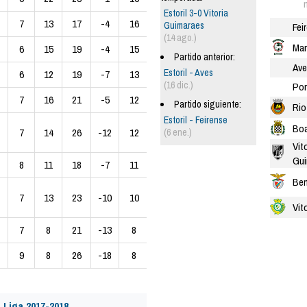
Estoril 3-0 Vitoria
7
13
17
-4
16
Guimaraes
Fei
(14 ago.)
Mar
6
15
19
-4
15
Partido anterior:
Ave
Estoril - Aves
6
12
19
-7
13
(16 dic.)
Por
7
16
21
-5
12
Partido siguiente:
Rio
Estoril - Feirense
Boa
7
14
26
-12
12
(6 ene.)
Vit
Gui
8
11
18
-7
11
Ben
7
13
23
-10
10
Vit
7
8
21
-13
8
9
8
26
-18
8
 Liga 2017-2018