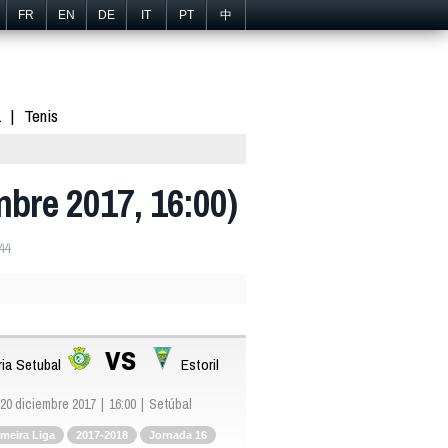
FR
EN
DE
IT
PT
中
1
Tenis
embre 2017, 16:00)
44
vs
ria Setubal
Estoril
20 diciembre 2017
16:00
Setúbal
imeira Liga
2017-2018
Jornada 16