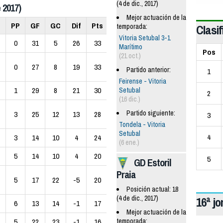
(4 de dic., 2017)
 2017)
Mejor actuación de la
E
PP
GF
GC
Dif
Pts
Clasif
temporada:
Vitoria Setubal 3-1
0
31
5
26
33
Marítimo
Pos
(21 oct.)
0
27
8
19
33
Partido anterior:
1
Feirense - Vitoria
1
29
8
21
30
Setubal
2
(16 dic.)
Partido siguiente:
3
25
12
13
28
3
Tondela - Vitoria
Setubal
4
3
14
10
4
24
(6 ene.)
5
14
10
4
20
5
GD Estoril
Praia
5
17
22
-5
20
Posición actual: 18
(4 de dic., 2017)
16ª j
6
13
14
-1
17
Mejor actuación de la
temporada:
5
22
23
-1
16