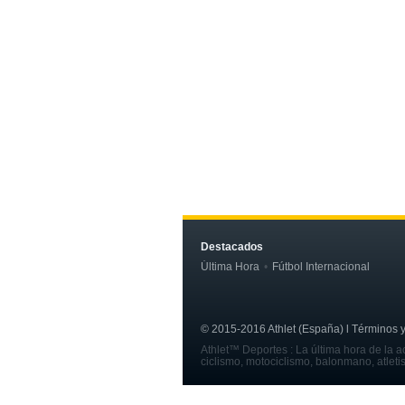
Destacados
Última Hora
Fútbol Internacional
© 2015-2016 Athlet (España) l Términos y c
Athlet™ Deportes : La última hora de la ac
ciclismo, motociclismo, balonmano, atleti