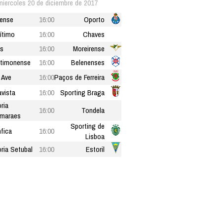
miercoles 20 de diciembre de 2017
rense
16:00
Oporto
ítimo
16:00
Chaves
s
16:00
Moreirense
timonense
16:00
Belenenses
 Ave
16:00
Paços de Ferreira
vista
16:00
Sporting Braga
oria
16:00
Tondela
maraes
Sporting de
fica
16:00
Lisboa
oria Setubal
16:00
Estoril