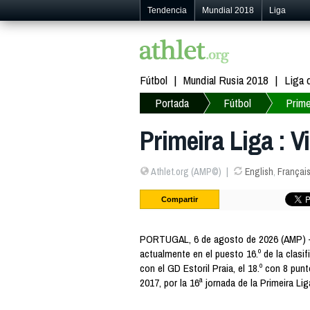
Tendencia
Mundial 2018
Liga
Fútbol
Mundial Rusia 2018
Liga
Portada
Fútbol
Prime
Primeira Liga : V
Athlet.org (AMP©)
English
,
Françai
Compartir
PORTUGAL, 6 de agosto de 2026 (AMP) — P
actualmente en el puesto 16.º de la clasi
con el GD Estoril Praia, el 18.º con 8 pun
2017, por la 16ª jornada de la Primeira Lig