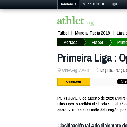
Tendencia
Mundial 2018
Liga
Fútbol
Mundial Rusia 2018
Liga
Portada
Fútbol
Prime
Primeira Liga : O
Athlet.org (AMP©)
English
,
Françai
Compartir
PORTUGAL, 8 de agosto de 2026 (AMP) — Pr
Club Oporto recibirá al Vitoria SC, el 7.º
enero, 2018 en el estadio del Dragón, por 
Clasificación (al 4 de diciembre de