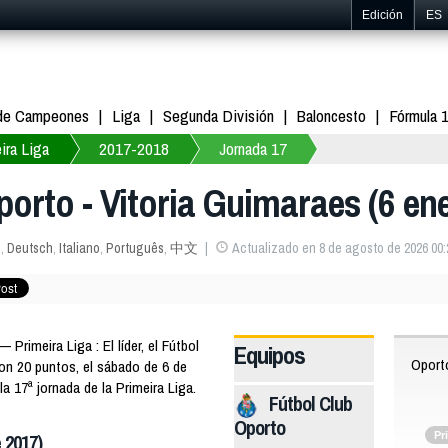
Edición
ES
 de Campeones
Liga
Segunda División
Baloncesto
Fórmula 
ira Liga
2017-2018
Jornada 17
porto - Vitoria Guimaraes (6 en
s
,
Deutsch
,
Italiano
,
Português
,
中文
Actualizado en 8 de agosto de 2026 00:
imeira Liga : El líder, el Fútbol
Equipos
Oport
 con 20 puntos, el sábado de 6 de
la 17ª jornada de la Primeira Liga.
Fútbol Club
Oporto
Pr
 2017)