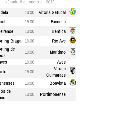
sábado 6 de enero de 2018
dela
16:00
Vitoria Setubal
oril
16:00
Feirense
eirense
16:00
Benfica
rting Braga
16:00
Rio Ave
rting de
16:00
Marítimo
boa
aves
16:00
Aves
Vitoria
rto
16:00
Guimaraes
enenses
16:00
Boavista
os de
16:00
Portimonense
eira