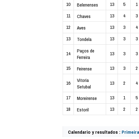
10
13
5
1
Belenenses
11
13
4
3
Chaves
12
13
3
4
Aves
13
13
3
3
Tondela
Paços de
14
13
3
3
Ferreira
15
13
3
2
Feirense
Vitoria
16
13
2
4
Setubal
17
13
1
5
Moreirense
18
13
2
2
Estoril
Calendario y resultados :
Primeira