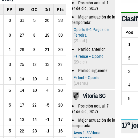
Posición actual: 1
(4 de dic., 2017)
E
PP
GF
GC
Dif
Pts
Clasif
Mejor actuación de la
0
31
5
26
33
temporada:
Oporto 6-1 Paços de
Pos
0
27
8
19
33
Ferreira
(21 oct.)
1
1
29
8
21
30
Partido anterior:
Feirense - Oporto
2
(20 dic.)
3
25
12
13
28
Partido siguiente:
3
Estoril - Oporto
3
14
10
4
24
(14 ene.)
4
5
14
10
4
20
Vitoria SC
5
5
17
22
-5
20
Posición actual: 7
(4 de dic., 2017)
6
13
14
-1
17
Mejor actuación de la
17ª j
temporada:
5
22
23
-1
16
Aves 1-3 Vitoria