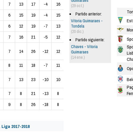
Guimaraes
7
13
17
-4
16
(29 oct.)
Ton
Partido anterior:
6
15
19
-4
15
Est
Vitoria Guimaraes -
6
12
19
-7
13
Tondela
Mor
(20 dic.)
7
16
21
-5
12
Spo
Partido siguiente:
Spo
Chaves - Vitoria
7
14
26
-12
12
Guimaraes
Lis
(14 ene.)
Ch
8
11
18
-7
11
Opo
Bel
7
13
23
-10
10
Paç
Ferr
7
8
21
-13
8
9
8
26
-18
8
 Liga 2017-2018