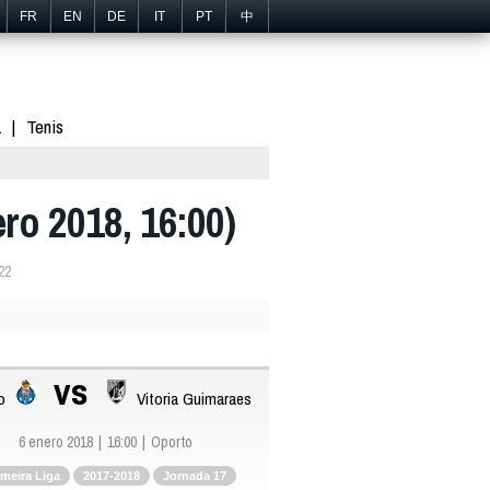
FR
EN
DE
IT
PT
中
1
Tenis
ero 2018, 16:00)
22
vs
o
Vitoria Guimaraes
6 enero 2018
16:00
Oporto
imeira Liga
2017-2018
Jornada 17