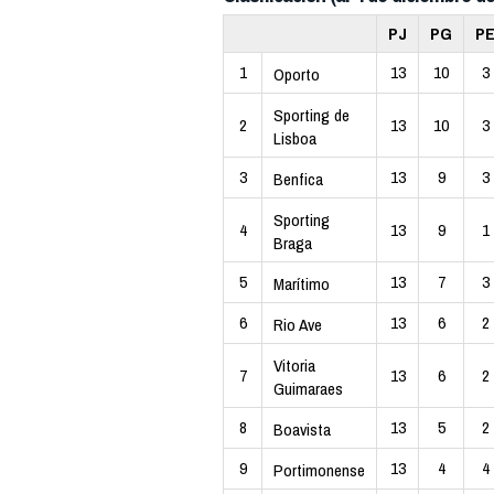
PJ
PG
P
1
13
10
3
Oporto
Sporting de
2
13
10
3
Lisboa
3
13
9
3
Benfica
Sporting
4
13
9
1
Braga
5
13
7
3
Marítimo
6
13
6
2
Rio Ave
Vitoria
7
13
6
2
Guimaraes
8
13
5
2
Boavista
9
13
4
4
Portimonense