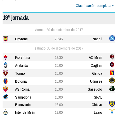
Clasificación completa
19ª jornada
viernes 29 de diciembre de 2017
Crotone
20:45
Napoli
sábado 30 de diciembre de 2017
Fiorentina
12:30
AC Milan
Atalanta
15:00
Cagliari
Torino
15:00
Genoa
Bolonia
15:00
Udinese
AS Roma
15:00
Sassuolo
Sampdoria
15:00
SPAL
Benevento
15:00
Chievo
Inter de Milán
18:00
Lazio