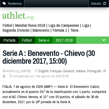
Tendencia
Edición
Fútbol
Mundial Rusia 2018
Liga de Campeones
Liga
Segunda División
Baloncesto
Fórmula 1
Tenis
Portada
Fútbol
Serie A
2017-2018
Jornada 19
Serie A : Benevento - Chievo (30
diciembre 2017, 15:00)
Athlet.org (AMP©)
English
,
Français
,
Deutsch
,
Italiano
,
Português
,
中
文
Actualizado en 7 de agosto de 2026 02:38
ITALIA, 7 de agosto de 2026 (AMP) — Serie A : El Benevento Calcio,
actualmente en el puesto 20.º de la clasificación con 1 punto, competirá
con el AC Chievo Verona, el 12.º con 20 puntos, el sábado de 30 de
diciembre, 2017, por la 19ª jornada de la Serie A.