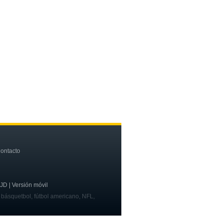
ontacto
OJD | Versión móvil
, básquetbol, fútbol americano, NFL,