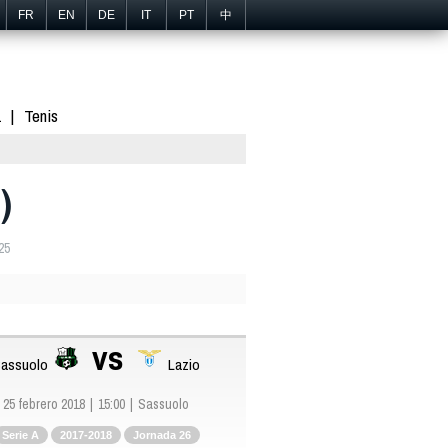
FR
EN
DE
IT
PT
中
1
Tenis
)
25
vs
assuolo
Lazio
25 febrero 2018
15:00
Sassuolo
Serie A
2017-2018
Jornada 26