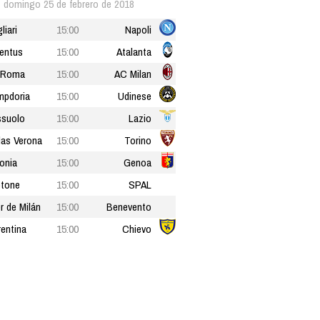
domingo 25 de febrero de 2018
liari
15:00
Napoli
entus
15:00
Atalanta
 Roma
15:00
AC Milan
pdoria
15:00
Udinese
suolo
15:00
Lazio
las Verona
15:00
Torino
onia
15:00
Genoa
tone
15:00
SPAL
er de Milán
15:00
Benevento
rentina
15:00
Chievo