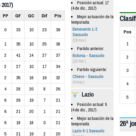
Posición actual: 17
 2017)
(4 de dic., 2017)
PP
GF
GC
Dif
Pts
Clasif
Mejor actuación de la
temporada:
Benevento 1-2
0
33
10
23
39
Pos
Sassuolo
(19 nov.)
1
1
35
10
25
38
Partido anterior:
2
41
14
27
37
Bolonia - Sassuolo
2
(18 feb.)
2
27
10
17
34
Partido siguiente:
3
Chievo - Sassuolo
2
35
16
19
32
(4 mar.)
4
4
28
20
8
26
Lazio
5
6
26
19
7
21
Posición actual: 5
(4 de dic., 2017)
6
21
20
1
21
Mejor actuación de la
26ª j
6
18
18
0
21
temporada:
Lazio 6-1 Sassuolo
5
21
19
2
20