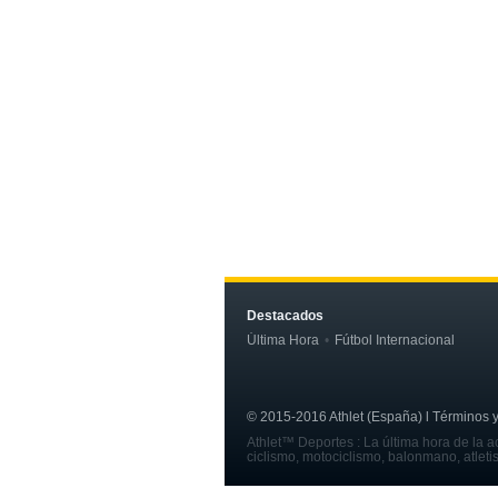
Destacados
Última Hora
Fútbol Internacional
© 2015-2016 Athlet (España) l Términos y c
Athlet™ Deportes : La última hora de la ac
ciclismo, motociclismo, balonmano, atleti