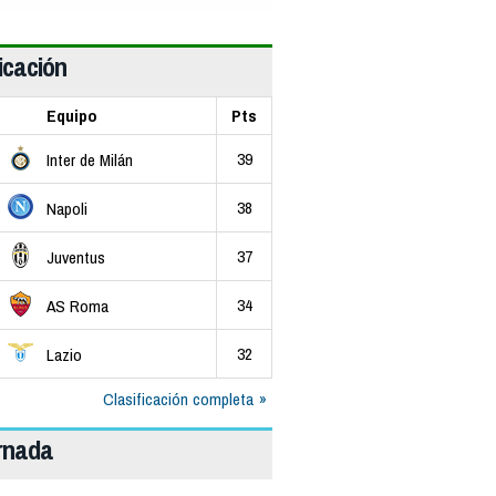
icación
Equipo
Pts
39
Inter de Milán
38
Napoli
37
Juventus
34
AS Roma
32
Lazio
Clasificación completa
ornada