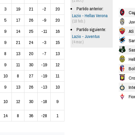
(1 oct.)
3
19
21
-2
20
Partido anterior:
Cag
Lazio - Hellas Verona
5
17
26
-9
20
(18 feb.)
Juv
Partido siguiente:
AS
9
14
25
-11
16
Lazio - Juventus
Sam
(4 mar.)
9
21
24
-3
15
Sas
8
13
20
-7
13
Hel
9
11
30
-19
12
Bol
10
8
27
-19
11
Cro
9
13
26
-13
10
Int
Fio
10
12
30
-18
9
14
8
36
-28
1