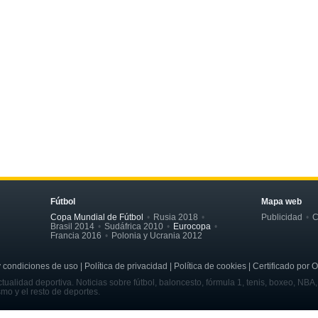
Fútbol
Mapa web
Copa Mundial de Fútbol
Rusia 2018
Publicidad
C
Brasil 2014
Sudáfrica 2010
Eurocopa
Francia 2016
Polonia y Ucrania 2012
ondiciones de uso | Política de privacidad | Política de cookies | Certificado por 
tualidad deportiva. Noticias sobre fútbol, baloncesto, fórmula 1, tenis, boxeo, NBA
smo y el resto de deportes.