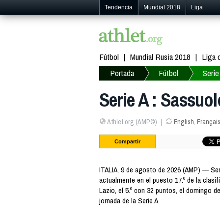
Tendencia
Mundial 2018
Liga
Fútbol
Mundial Rusia 2018
Liga
Portada
Fútbol
Serie
Serie A : Sassuol
Athlet.org (AMP©)
English
,
Françai
Compartir
ITALIA, 9 de agosto de 2026 (AMP) — Seri
actualmente en el puesto 17.º de la clasif
Lazio, el 5.º con 32 puntos, el domingo de
jornada de la Serie A.