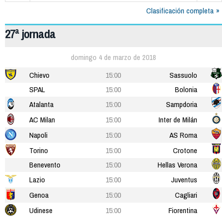
Clasificación completa
27ª jornada
domingo 4 de marzo de 2018
Chievo
15:00
Sassuolo
SPAL
15:00
Bolonia
Atalanta
15:00
Sampdoria
AC Milan
15:00
Inter de Milán
Napoli
15:00
AS Roma
Torino
15:00
Crotone
Benevento
15:00
Hellas Verona
Lazio
15:00
Juventus
Genoa
15:00
Cagliari
Udinese
15:00
Fiorentina