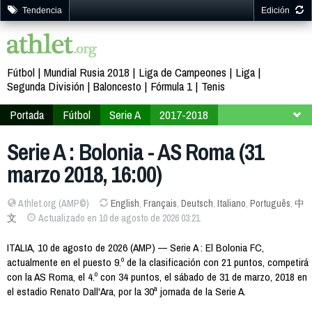
Tendencia
Edición
Fútbol
Mundial Rusia 2018
Liga de Campeones
Liga
Segunda División
Baloncesto
Fórmula 1
Tenis
Portada
Fútbol
Serie A
2017-2018
Jornada 30
Serie A : Bolonia - AS Roma (31
marzo 2018, 16:00)
Athlet.org (AMP©)
English
,
Français
,
Deutsch
,
Italiano
,
Português
,
中
文
Actualizado en 10 de agosto de 2026 03:21
ITALIA, 10 de agosto de 2026 (AMP) — Serie A : El Bolonia FC,
actualmente en el puesto 9.º de la clasificación con 21 puntos, competirá
con la AS Roma, el 4.º con 34 puntos, el sábado de 31 de marzo, 2018 en
el estadio Renato Dall'Ara, por la 30ª jornada de la Serie A.