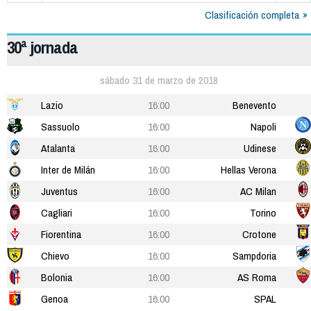
Clasificación completa
30ª jornada
sábado 31 de marzo de 2018
Lazio
16:00
Benevento
Sassuolo
16:00
Napoli
Atalanta
16:00
Udinese
Inter de Milán
16:00
Hellas Verona
Juventus
16:00
AC Milan
Cagliari
16:00
Torino
Fiorentina
16:00
Crotone
Chievo
16:00
Sampdoria
Bolonia
16:00
AS Roma
Genoa
16:00
SPAL