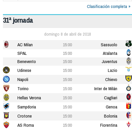
Clasificación completa
31ª jornada
domingo 8 de abril de 2018
AC Milan
15:00
Sassuolo
SPAL
15:00
Atalanta
Benevento
15:00
Juventus
Udinese
15:00
Lazio
Napoli
15:00
Chievo
Torino
15:00
Inter de Milán
Hellas Verona
15:00
Cagliari
Sampdoria
15:00
Genoa
Crotone
15:00
Bolonia
AS Roma
15:00
Fiorentina