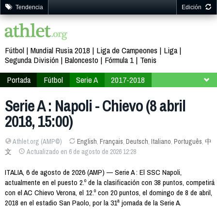
Tendencia
Edición
Fútbol
Mundial Rusia 2018
Liga de Campeones
Liga
Segunda División
Baloncesto
Fórmula 1
Tenis
Portada
Fútbol
Serie A
2017-2018
Jornada 31
Serie A : Napoli - Chievo (8 abril
2018, 15:00)
Athlet.org (AMP©)
English
,
Français
,
Deutsch
,
Italiano
,
Português
,
中
文
Actualizado en 6 de agosto de 2026 12:28
ITALIA, 6 de agosto de 2026 (AMP) — Serie A : El SSC Napoli,
actualmente en el puesto 2.º de la clasificación con 38 puntos, competirá
con el AC Chievo Verona, el 12.º con 20 puntos, el domingo de 8 de abril,
2018 en el estadio San Paolo, por la 31ª jornada de la Serie A.