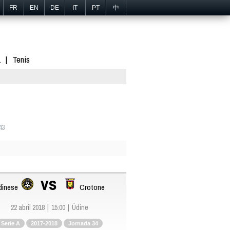
FR
EN
DE
IT
PT
中
1
Tenis
43
vs
dinese
Crotone
22 abril 2018
15:00
Údine
Serie A
2017-2018
Jornada 34