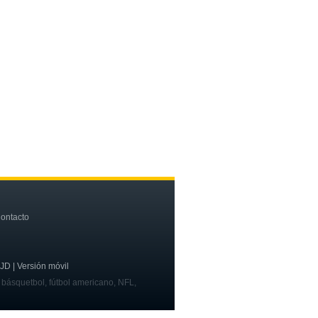
ontacto
OJD | Versión móvil
, básquetbol, fútbol americano, NFL,