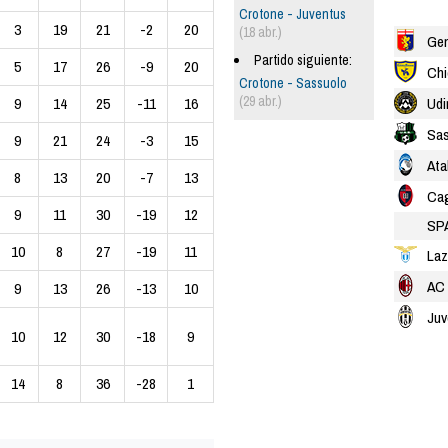
Crotone - Juventus
3
19
21
-2
20
(18 abr.)
Ge
Partido siguiente:
5
17
26
-9
20
Chi
Crotone - Sassuolo
(29 abr.)
Udi
9
14
25
-11
16
Sas
9
21
24
-3
15
Ata
8
13
20
-7
13
Cag
9
11
30
-19
12
SP
10
8
27
-19
11
Laz
AC 
9
13
26
-13
10
Juv
10
12
30
-18
9
14
8
36
-28
1