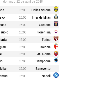
domingo 22 de abril de 2018
noa
15:00
Hellas Verona
evo
15:00
Inter de Milán
nese
15:00
Crotone
suolo
15:00
Fiorentina
lanta
15:00
Torino
liari
15:00
Bolonia
AL
15:00
AS Roma
io
15:00
Sampdoria
Milan
15:00
Benevento
entus
15:00
Napoli