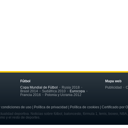
Fútbol
Mapa web
Copa Mundial de Fútbol
Rusia 2018
Publicidad
C
Brasil 2014
Sudáfrica 2010
Eurocopa
Francia 2016
Polonia y Ucrania 2012
ondiciones de uso | Política de privacidad | Política de cookies | Certificado por 
tualidad deportiva. Noticias sobre fútbol, baloncesto, fórmula 1, tenis, boxeo, NBA
smo y el resto de deportes.