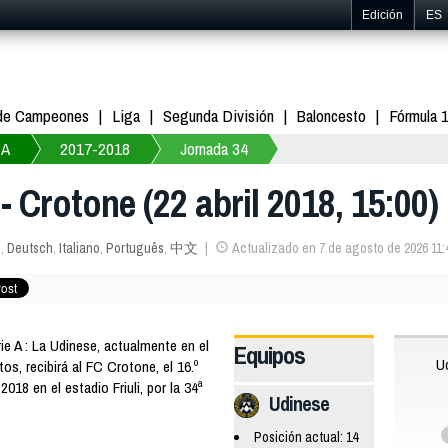
Edición
ES
 de Campeones
Liga
Segunda División
Baloncesto
Fórmula 
 A
2017-2018
Jornada 34
 - Crotone (22 abril 2018, 15:00)
s
,
Deutsch
,
Italiano
,
Português
,
中文
Actualizado en 7 de agosto de 2026 11:
e A : La Udinese, actualmente en el
Equipos
U
os, recibirá al FC Crotone, el 16.º
018 en el estadio Friuli, por la 34ª
Udinese
Posición actual: 14