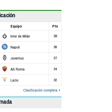
icación
Equipo
Pts
39
Inter de Milán
38
Napoli
37
Juventus
34
AS Roma
32
Lazio
Clasificación completa
ornada