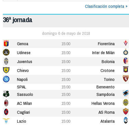
Clasificación completa
36ª jornada
domingo 6 de mayo de 2018
Genoa
15:00
Fiorentina
Udinese
15:00
Inter de Milán
Juventus
15:00
Bolonia
Chievo
15:00
Crotone
Napoli
15:00
Torino
SPAL
15:00
Benevento
Sassuolo
15:00
Sampdoria
AC Milan
15:00
Hellas Verona
Cagliari
15:00
AS Roma
Lazio
15:00
Atalanta