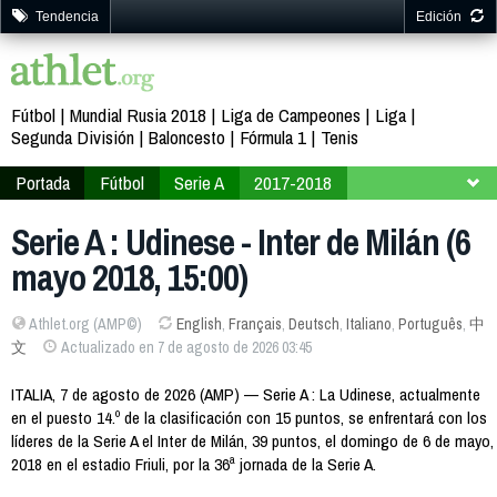
Tendencia
Edición
Fútbol
Mundial Rusia 2018
Liga de Campeones
Liga
Segunda División
Baloncesto
Fórmula 1
Tenis
Portada
Fútbol
Serie A
2017-2018
Jornada 36
Serie A : Udinese - Inter de Milán (6
mayo 2018, 15:00)
Athlet.org (AMP©)
English
,
Français
,
Deutsch
,
Italiano
,
Português
,
中
文
Actualizado en 7 de agosto de 2026 03:45
ITALIA, 7 de agosto de 2026 (AMP) — Serie A : La Udinese, actualmente
en el puesto 14.º de la clasificación con 15 puntos, se enfrentará con los
líderes de la Serie A el Inter de Milán, 39 puntos, el domingo de 6 de mayo,
2018 en el estadio Friuli, por la 36ª jornada de la Serie A.