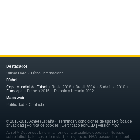
Destacados
Última Hora
Fútbol Internacional
Fútbol
Copa Mundial de Fútbol
Rusia 2018
Brasil 2014
Sudáfrica 2010
Eurocopa
Francia 2016
Polonia y Ucrania 2012
Mapa web
Publicidad
Contacto
© 2015-2016 Athlet (España) l Términos y condiciones de uso | Política de
privacidad | Política de cookies | Certificado por OJD | Versión móvil
Athlet™ Deportes : La última hora de la actualidad deportiva. Noticias
sobre fútbol, baloncesto, fórmula 1, tenis, boxeo, NBA, básquetbol, fútbol