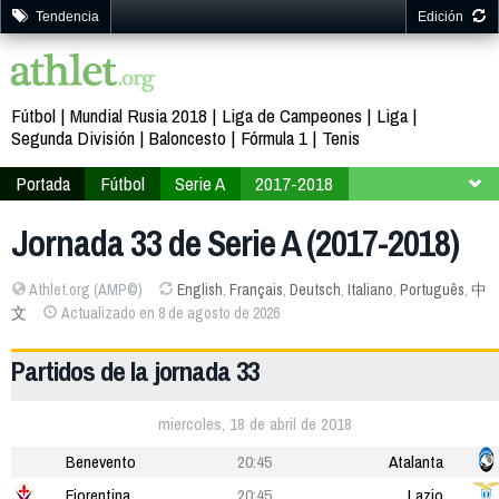
Tendencia
Edición
Fútbol
Mundial Rusia 2018
Liga de Campeones
Liga
Segunda División
Baloncesto
Fórmula 1
Tenis
Portada
Fútbol
Serie A
2017-2018
Jornada 33
Jornada 33 de Serie A (2017-2018)
Athlet.org (AMP©)
English
,
Français
,
Deutsch
,
Italiano
,
Português
,
中
文
Actualizado en 8 de agosto de 2026
Partidos de la jornada 33
miercoles, 18 de abril de 2018
Benevento
20:45
Atalanta
Fiorentina
20:45
Lazio