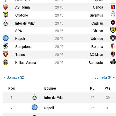
AS Roma
20:45
Genoa
Crotone
20:45
Juventus
Inter de Milán
20:45
Cagliari
SPAL
20:45
Chievo
Napoli
20:45
Udinese
Sampdoria
20:45
Bolonia
Torino
20:45
AC Milan
Hellas Verona
20:45
Sassuolo
Jornada 32
Jornada 34
Pos
Equipo
PJ
Pts
1
Inter de Milán
15
39
2
Napoli
15
38