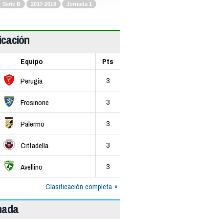
Serie B
2017-2018
Jornada 1
icación
Equipo
Pts
3
Perugia
3
Frosinone
3
Palermo
3
Cittadella
3
Avellino
Clasificación completa
rnada