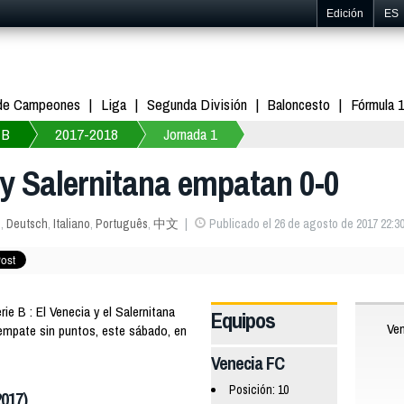
Edición
ES
 de Campeones
Liga
Segunda División
Baloncesto
Fórmula 
 B
2017-2018
Jornada 1
 y Salernitana empatan 0-0
s
,
Deutsch
,
Italiano
,
Português
,
中文
Publicado el 26 de agosto de 2017 22:3
e B : El Venecia y el Salernitana
Equipos
Ven
empate sin puntos, este sábado, en
Venecia FC
Posición: 10
2017)