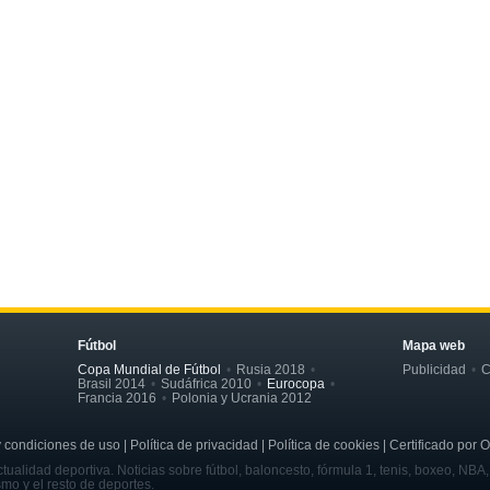
Fútbol
Mapa web
Copa Mundial de Fútbol
Rusia 2018
Publicidad
C
Brasil 2014
Sudáfrica 2010
Eurocopa
Francia 2016
Polonia y Ucrania 2012
ondiciones de uso | Política de privacidad | Política de cookies | Certificado por 
tualidad deportiva. Noticias sobre fútbol, baloncesto, fórmula 1, tenis, boxeo, NBA
smo y el resto de deportes.