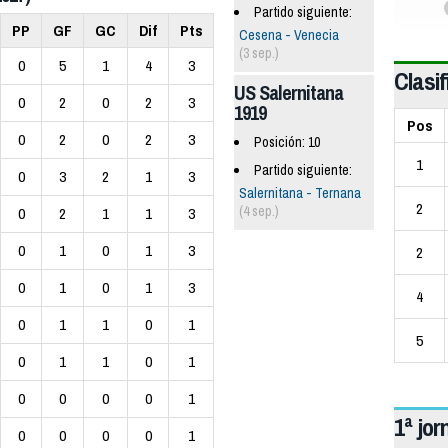
Partido siguiente:
PP
GF
GC
Dif
Pts
Cesena - Venecia
(3 sep.)
0
5
1
4
3
Clasif
US Salernitana
0
2
0
2
3
1919
Pos
0
2
0
2
3
Posición: 10
1
Partido siguiente:
0
3
2
1
3
Salernitana - Ternana
2
(4 sep.)
0
2
1
1
3
0
1
0
1
3
2
0
1
0
1
3
4
0
1
1
0
1
5
0
1
1
0
1
0
0
0
0
1
1ª jo
0
0
0
0
1