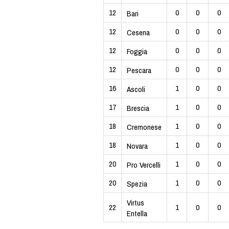
12
0
0
0
Bari
12
0
0
0
Cesena
12
0
0
0
Foggia
12
0
0
0
Pescara
16
1
0
0
Ascoli
17
1
0
0
Brescia
18
1
0
0
Cremonese
18
1
0
0
Novara
20
1
0
0
Pro Vercelli
20
1
0
0
Spezia
Virtus
22
1
0
0
Entella