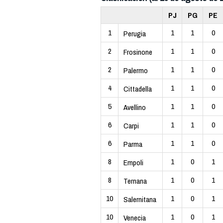
PJ
PG
PE
1
1
1
0
Perugia
2
1
1
0
Frosinone
2
1
1
0
Palermo
4
1
1
0
Cittadella
5
1
1
0
Avellino
6
1
1
0
Carpi
6
1
1
0
Parma
8
1
0
1
Empoli
8
1
0
1
Ternana
10
1
0
1
Salernitana
10
1
0
1
Venecia