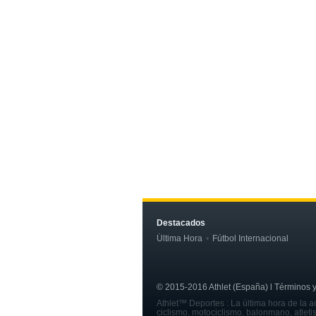
Destacados
Última Hora
Fútbol Internacional
© 2015-2016 Athlet (España) l Términos y c
Athlet™ Deportes : La última hora de la ac
ciclismo, motociclismo, balonmano, atleti