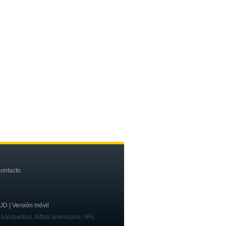
ontacto
OJD | Versión móvil
, básquetbol, fútbol americano, NFL,