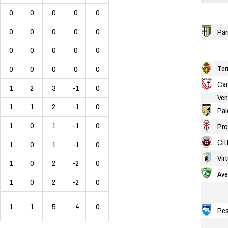
0
0
0
0
0
0
0
0
0
0
Pa
0
0
0
0
0
Ter
0
0
0
0
0
Car
1
2
3
-1
0
Ven
1
1
2
-1
0
Pal
1
0
1
-1
0
Pro
Cit
1
0
1
-1
0
Vir
1
0
2
-2
0
Ave
1
0
2
-2
0
1
1
5
-4
0
Pes