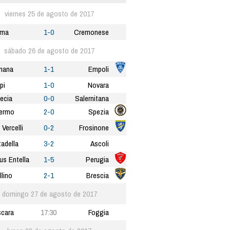
viernes 25 de agosto de 2017
rma
1-0
Cremonese
sábado 26 de agosto de 2017
nana
1-1
Empoli
pi
1-0
Novara
ecia
0-0
Salernitana
ermo
2-0
Spezia
 Vercelli
0-2
Frosinone
tadella
3-2
Ascoli
tus Entella
1-5
Perugia
llino
2-1
Brescia
domingo 27 de agosto de 2017
cara
17:30
Foggia