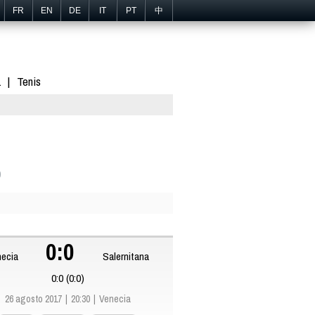
FR
EN
DE
IT
PT
中
1
Tenis
0
0:0
ecia
Salernitana
0:0 (0:0)
26 agosto 2017
20:30
Venecia