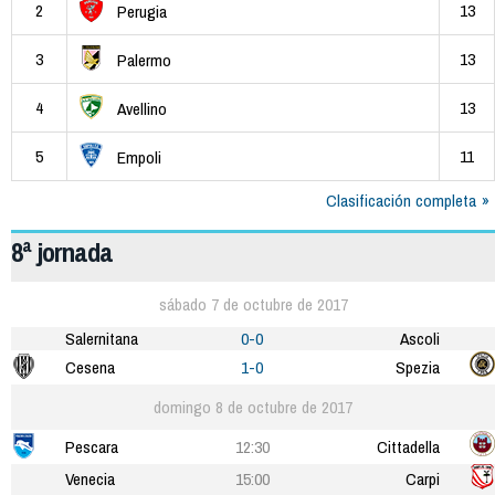
2
13
Perugia
3
13
Palermo
4
13
Avellino
5
11
Empoli
Clasificación completa
8ª jornada
sábado 7 de octubre de 2017
Salernitana
0-0
Ascoli
Cesena
1-0
Spezia
domingo 8 de octubre de 2017
Pescara
12:30
Cittadella
Venecia
15:00
Carpi