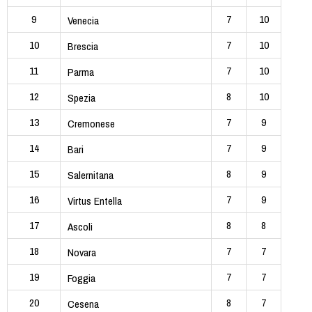
9
7
10
Venecia
10
7
10
Brescia
11
7
10
Parma
12
8
10
Spezia
13
7
9
Cremonese
14
7
9
Bari
15
8
9
Salernitana
16
7
9
Virtus Entella
17
8
8
Ascoli
18
7
7
Novara
19
7
7
Foggia
20
8
7
Cesena