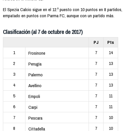
El Spezia Calcio sigue en el 12.º puesto con 10 puntos en 8 partidos,
empatado en puntos con Parma FC, aunque con un partido más.
Clasificación (al 7 de octubre de 2017)
PJ
Pts
1
7
14
Frosinone
2
7
13
Perugia
3
7
13
Palermo
4
7
13
Avellino
5
7
11
Empoli
6
7
11
Carpi
7
7
10
Pescara
8
7
10
Cittadella