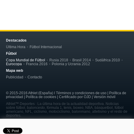
Destacados
Última Hora
Fútbol Internacional
Fútbol
Copa Mundial de Fútbol
Rusia 2018
Brasil 2014
Sudáfrica 2010
Eurocopa
Francia 2016
Polonia y Ucrania 2012
Mapa web
Publicidad
Contacto
© 2015-2016 Athlet (España) l Términos y condiciones de uso | Política de
privacidad | Política de cookies | Certificado por OJD | Versión móvil
Athlet™ Deportes : La última hora de la actualidad deportiva. Noticias
sobre fútbol, baloncesto, fórmula 1, tenis, boxeo, NBA, básquetbol, fútbol
americano, NFL, ciclismo, motociclismo, balonmano, atletismo y el resto de
deportes.
page served in 0.161s (5,7)