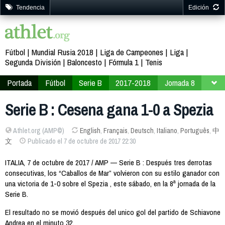
Tendencia
Edición
Fútbol
Mundial Rusia 2018
Liga de Campeones
Liga
Segunda División
Baloncesto
Fórmula 1
Tenis
Portada
Fútbol
Serie B
2017-2018
Jornada 8
Serie B : Cesena gana 1-0 a Spezia
Athlet.org (AMP©)
English
,
Français
,
Deutsch
,
Italiano
,
Português
,
中
文
Publicado el 7 de octubre de 2017 22:30
ITALIA, 7 de octubre de 2017 / AMP — Serie B : Después tres derrotas
consecutivas, los “Caballos de Mar” volvieron con su estilo ganador con
una victoria de 1-0 sobre el Spezia , este sábado, en la 8ª jornada de la
Serie B.
El resultado no se movió después del unico gol del partido de Schiavone
Andrea en el minuto 32.