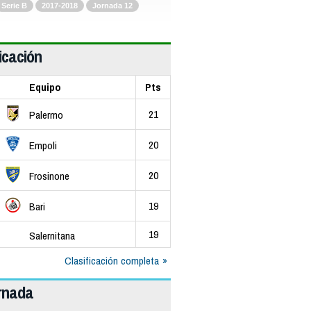
Serie B
2017-2018
Jornada 12
icación
Equipo
Pts
21
Palermo
20
Empoli
20
Frosinone
19
Bari
19
Salernitana
Clasificación completa
ornada