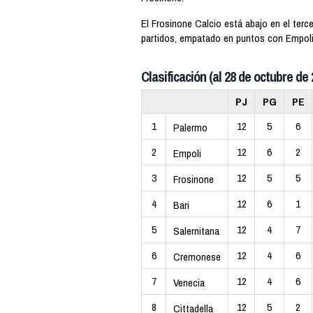
El Frosinone Calcio está abajo en el ter
partidos, empatado en puntos con Empoli
Clasificación (al 28 de octubre de 
PJ
PG
PE
1
12
5
6
Palermo
2
12
6
2
Empoli
3
12
5
5
Frosinone
4
12
6
1
Bari
5
12
4
7
Salernitana
6
12
4
6
Cremonese
7
12
4
6
Venecia
8
12
5
2
Cittadella