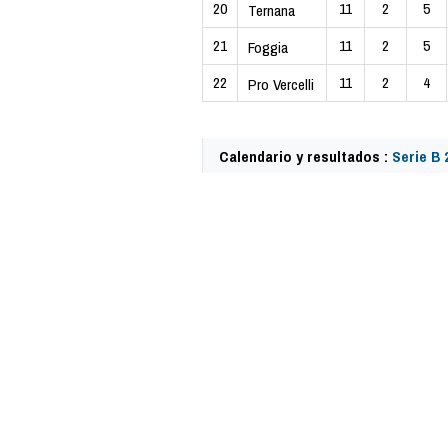
20
11
2
5
Ternana
21
11
2
5
Foggia
22
11
2
4
Pro Vercelli
Calendario y resultados :
Serie B 
62399