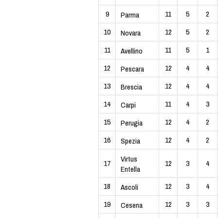
9
11
5
2
Parma
10
12
5
2
Novara
11
11
5
1
Avellino
12
12
4
4
Pescara
13
12
4
4
Brescia
14
11
4
3
Carpi
15
12
4
2
Perugia
16
12
4
2
Spezia
Virtus
17
12
3
4
Entella
18
12
3
4
Ascoli
19
12
3
3
Cesena