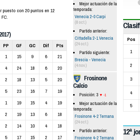
Mejor actuación de la
temporada:
cer puesto con 20 puntos en 12
 FC.
Venecia 2-0 Carpi
(8 oct.)
Clasif
Partido anterior:
2017)
Cittadella 2-1 Venecia
Pos
(24 oct.)
PP
GF
GC
Dif
Pts
1
Partido siguiente:
1
15
9
6
21
Brescia - Venecia
2
(4 nov.)
4
24
18
6
20
Frosinone
3
2
18
13
5
20
Calcio
5
23
16
7
19
4
Posición: 3
-1
1
19
15
4
19
Mejor actuación de la
5
temporada:
2
19
13
6
18
Frosinone 4-2 Ternana
(24 oct.)
2
14
10
4
18
12ª j
Partido anterior:
5
17
15
2
17
Frosinone 4-2 Ternana