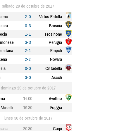
sábado 28 de octubre de 2017
ermo
2-0
Virtus Entella
cara
0-3
Brescia
ecia
1-1
Frosinone
emonese
3-3
Perugia
ernitana
2-1
Empoli
sena
2-2
Novara
zia
0-0
Cittadella
i
3-0
Ascoli
domingo 29 de octubre de 2017
rma
14:00
Avellino
 Vercelli
16:30
Foggia
lunes 30 de octubre de 2017
nana
20:30
Carpi