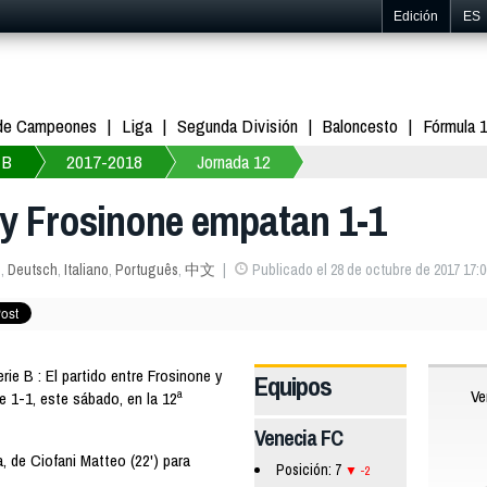
Edición
ES
 de Campeones
Liga
Segunda División
Baloncesto
Fórmula 
 B
2017-2018
Jornada 12
a y Frosinone empatan 1-1
s
,
Deutsch
,
Italiano
,
Português
,
中文
Publicado el 28 de octubre de 2017 17:0
ie B : El partido entre Frosinone y
Equipos
Ve
 1-1, este sábado, en la 12ª
Venecia FC
, de Ciofani Matteo (22') para
Posición: 7
-2