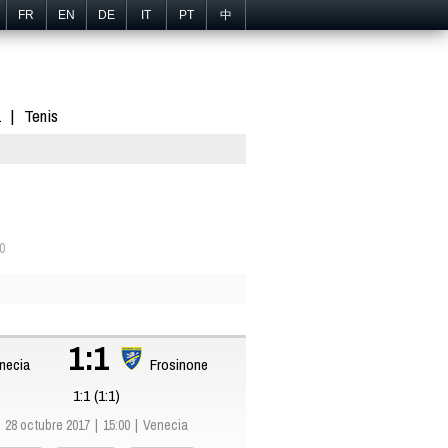
FR
EN
DE
IT
PT
中
1
Tenis
0
1:1
necia
Frosinone
1:1 (1:1)
28 octubre 2017
15:00
Venecia