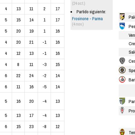
(24 oct.)
4
13
11
2
17
Partido siguiente:
Pal
Frosinone - Parma
5
15
14
1
17
(4 nov.)
Pes
5
20
19
1
16
Ven
4
20
21
-1
16
Cr
Sal
4
12
13
-1
16
Ce
4
8
11
-3
15
Spe
6
22
24
-2
14
Bar
6
11
16
-5
14
5
16
20
-4
13
Pa
Pro
5
13
17
-4
13
6
15
23
-8
12
Ter