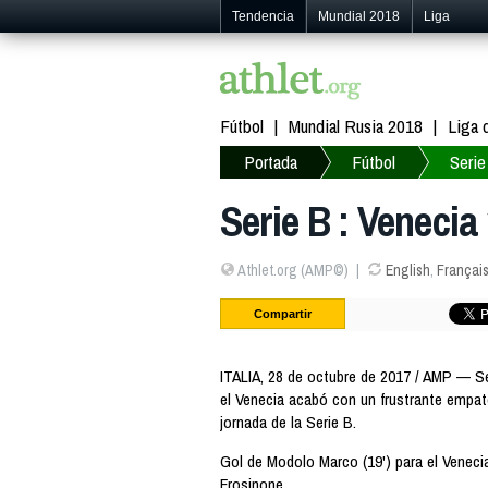
Tendencia
Mundial 2018
Liga
Fútbol
Mundial Rusia 2018
Liga
Portada
Fútbol
Serie
Serie B : Veneci
Athlet.org (AMP©)
English
,
Françai
Compartir
ITALIA, 28 de octubre de 2017 / AMP — Ser
el Venecia acabó con un frustrante empate
jornada de la Serie B.
Gol de Modolo Marco (19') para el Venecia
Frosinone.