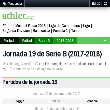
Tendencia
Edición
Fútbol
Mundial Rusia 2018
Liga de Campeones
Liga
Segunda División
Baloncesto
Fórmula 1
Tenis
Portada
Fútbol
Serie B
2017-2018
Jornada 19
Jornada 19 de Serie B (2017-2018)
Athlet.org (AMP©)
English
,
Français
,
Deutsch
,
Italiano
,
Português
,
中
文
Actualizado en 6 de agosto de 2026
Partidos de la jornada 19
viernes, 15 de diciembre de 2017
Foggia
20:30
Venecia
sábado, 16 de diciembre de 2017