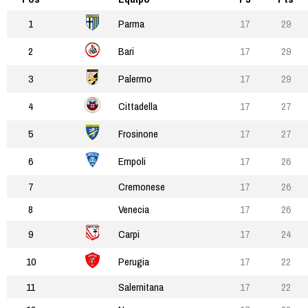
1
Parma
17
29
2
Bari
17
29
3
Palermo
17
29
4
Cittadella
17
27
5
Frosinone
17
27
6
Empoli
17
26
7
Cremonese
17
26
8
Venecia
17
26
9
Carpi
17
24
10
Perugia
17
22
11
Salernitana
17
22