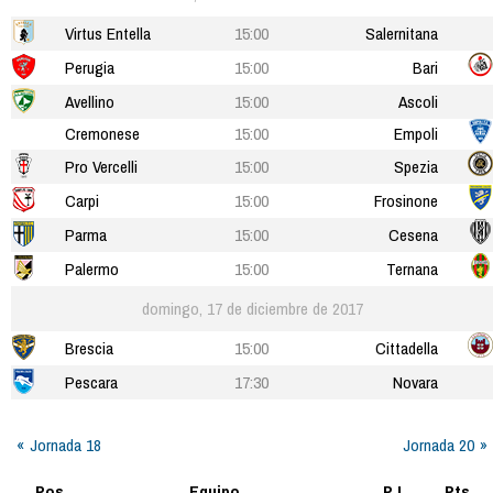
Virtus Entella
15:00
Salernitana
Perugia
15:00
Bari
Avellino
15:00
Ascoli
Cremonese
15:00
Empoli
Pro Vercelli
15:00
Spezia
Carpi
15:00
Frosinone
Parma
15:00
Cesena
Palermo
15:00
Ternana
domingo, 17 de diciembre de 2017
Brescia
15:00
Cittadella
Pescara
17:30
Novara
Jornada 18
Jornada 20
Pos
Equipo
PJ
Pts