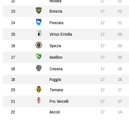
12
Novara
17
22
13
Brescia
17
21
14
Pescara
17
21
15
Virtus Entella
17
20
16
Spezia
17
20
17
Avellino
17
20
18
Cesena
17
18
18
Foggia
17
18
20
Ternana
17
17
21
Pro Vercelli
17
17
22
Ascoli
17
14