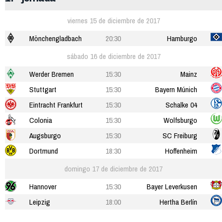
viernes 15 de diciembre de 2017
Mönchengladbach
20:30
Hamburgo
sábado 16 de diciembre de 2017
Werder Bremen
15:30
Mainz
Stuttgart
15:30
Bayern Múnich
Eintracht Frankfurt
15:30
Schalke 04
Colonia
15:30
Wolfsburgo
Augsburgo
15:30
SC Freiburg
Dortmund
18:30
Hoffenheim
domingo 17 de diciembre de 2017
Hannover
15:30
Bayer Leverkusen
Leipzig
18:00
Hertha Berlín