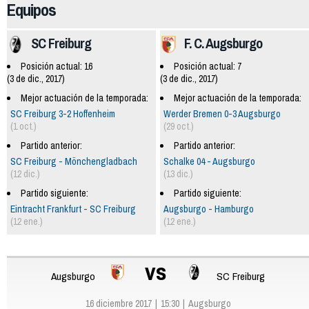
Equipos
SC Freiburg
F. C. Augsburgo
Posición actual: 16
Posición actual: 7
(3 de dic., 2017)
(3 de dic., 2017)
Mejor actuación de la temporada:
Mejor actuación de la temporada:
SC Freiburg 3-2 Hoffenheim
Werder Bremen 0-3 Augsburgo
(1 oct.)
(29 oct.)
Partido anterior:
Partido anterior:
SC Freiburg - Mönchengladbach
Schalke 04 - Augsburgo
(12 dic.)
(13 dic.)
Partido siguiente:
Partido siguiente:
Eintracht Frankfurt - SC Freiburg
Augsburgo - Hamburgo
(12 ene.)
(12 ene.)
vs
Augsburgo
SC Freiburg
16 diciembre 2017
15:30
Augsburgo