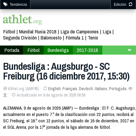
Tendencia
Edición
Fútbol
Mundial Rusia 2018
Liga de Campeones
Liga
Segunda División
Baloncesto
Fórmula 1
Tenis
Portada
Fútbol
Bundesliga
2017-2018
Jornada 17
Bundesliga : Augsburgo - SC
Freiburg (16 diciembre 2017, 15:30)
Athlet.org (AMP©)
English
,
Français
,
Deutsch
,
Italiano
,
Português
,
中
文
Actualizado en 9 de agosto de 2026 06:58
ALEMANIA, 9 de agosto de 2026 (AMP) — Bundesliga : El F. C. Augsburgo,
actualmente en el puesto 7.º de la clasificación con 22 puntos, recibirá al
SC Freiburg, el 16.º con 12 puntos, el sábado de 16 de diciembre, 2017 en
el SGL Arena, por la 17ª jornada de la liga alemana de fútbol.