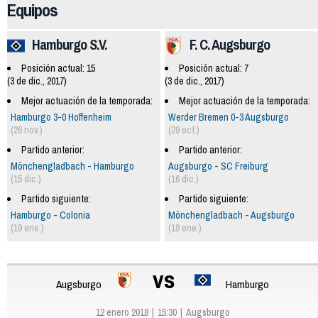
Equipos
Hamburgo S.V.
F. C. Augsburgo
Posición actual: 15
Posición actual: 7
(3 de dic., 2017)
(3 de dic., 2017)
Mejor actuación de la temporada:
Mejor actuación de la temporada:
Hamburgo 3-0 Hoffenheim
Werder Bremen 0-3 Augsburgo
(26 nov.)
(29 oct.)
Partido anterior:
Partido anterior:
Mönchengladbach - Hamburgo
Augsburgo - SC Freiburg
(15 dic.)
(16 dic.)
Partido siguiente:
Partido siguiente:
Hamburgo - Colonia
Mönchengladbach - Augsburgo
(19 ene.)
(19 ene.)
vs
Augsburgo
Hamburgo
12 enero 2018
15:30
Augsburgo