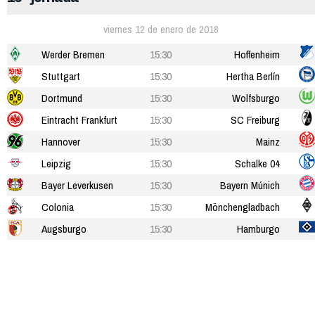
viernes 12 de enero de 2018
Werder Bremen
15:30
Hoffenheim
Stuttgart
15:30
Hertha Berlín
Dortmund
15:30
Wolfsburgo
Eintracht Frankfurt
15:30
SC Freiburg
Hannover
15:30
Mainz
Leipzig
15:30
Schalke 04
Bayer Leverkusen
15:30
Bayern Múnich
Colonia
15:30
Mönchengladbach
Augsburgo
15:30
Hamburgo