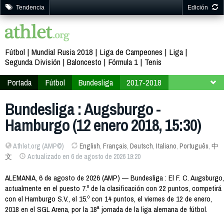
Tendencia
Edición
Fútbol
Mundial Rusia 2018
Liga de Campeones
Liga
Segunda División
Baloncesto
Fórmula 1
Tenis
Portada
Fútbol
Bundesliga
2017-2018
Jornada 18
Bundesliga : Augsburgo -
Hamburgo (12 enero 2018, 15:30)
Athlet.org (AMP©)
English
,
Français
,
Deutsch
,
Italiano
,
Português
,
中
文
Actualizado en 6 de agosto de 2026 19:20
ALEMANIA, 6 de agosto de 2026 (AMP) — Bundesliga : El F. C. Augsburgo,
actualmente en el puesto 7.º de la clasificación con 22 puntos, competirá
con el Hamburgo S.V., el 15.º con 14 puntos, el viernes de 12 de enero,
2018 en el SGL Arena, por la 18ª jornada de la liga alemana de fútbol.