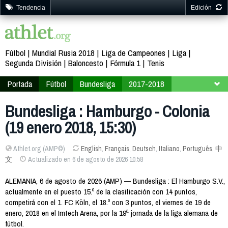
Tendencia
Edición
Fútbol
Mundial Rusia 2018
Liga de Campeones
Liga
Segunda División
Baloncesto
Fórmula 1
Tenis
Portada
Fútbol
Bundesliga
2017-2018
Jornada 19
Bundesliga : Hamburgo - Colonia
(19 enero 2018, 15:30)
Athlet.org (AMP©)
English
,
Français
,
Deutsch
,
Italiano
,
Português
,
中
文
Actualizado en 6 de agosto de 2026 10:58
ALEMANIA, 6 de agosto de 2026 (AMP) — Bundesliga : El Hamburgo S.V.,
actualmente en el puesto 15.º de la clasificación con 14 puntos,
competirá con el 1. FC Köln, el 18.º con 3 puntos, el viernes de 19 de
enero, 2018 en el Imtech Arena, por la 19ª jornada de la liga alemana de
fútbol.