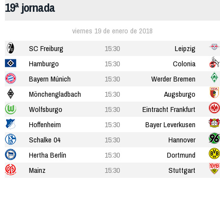
19ª jornada
viernes 19 de enero de 2018
SC Freiburg
15:30
Leipzig
Hamburgo
15:30
Colonia
Bayern Múnich
15:30
Werder Bremen
Mönchengladbach
15:30
Augsburgo
Wolfsburgo
15:30
Eintracht Frankfurt
Hoffenheim
15:30
Bayer Leverkusen
Schalke 04
15:30
Hannover
Hertha Berlín
15:30
Dortmund
Mainz
15:30
Stuttgart