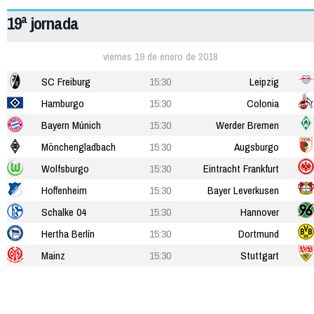
19ª jornada
viernes 19 de enero de 2018
SC Freiburg
15:30
Leipzig
Hamburgo
15:30
Colonia
Bayern Múnich
15:30
Werder Bremen
Mönchengladbach
15:30
Augsburgo
Wolfsburgo
15:30
Eintracht Frankfurt
Hoffenheim
15:30
Bayer Leverkusen
Schalke 04
15:30
Hannover
Hertha Berlín
15:30
Dortmund
Mainz
15:30
Stuttgart