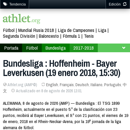
Tendencia
Edición
Fútbol
Mundial Rusia 2018
Liga de Campeones
Liga
Segunda División
Baloncesto
Fórmula 1
Tenis
Portada
Fútbol
Bundesliga
2017-2018
Jornada 19
Bundesliga : Hoffenheim - Bayer
Leverkusen (19 enero 2018, 15:30)
Athlet.org (AMP©)
English
,
Français
,
Deutsch
,
Italiano
,
Português
,
中
文
Actualizado en 8 de agosto de 2026 13:01
ALEMANIA, 8 de agosto de 2026 (AMP) — Bundesliga : El TSG 1899
Hoffenheim, actualmente en el puesto 5.º de la clasificación con 23
puntos, recibirá al Bayer Leverkusen, el 9.º con 21 puntos, el viernes de 19
de enero, 2018 en el Rhein-Neckar-Arena, por la 19ª jornada de la liga
alemana de fútbol.