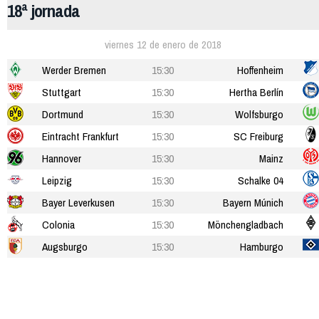
18ª jornada
viernes 12 de enero de 2018
Werder Bremen
15:30
Hoffenheim
Stuttgart
15:30
Hertha Berlín
Dortmund
15:30
Wolfsburgo
Eintracht Frankfurt
15:30
SC Freiburg
Hannover
15:30
Mainz
Leipzig
15:30
Schalke 04
Bayer Leverkusen
15:30
Bayern Múnich
Colonia
15:30
Mönchengladbach
Augsburgo
15:30
Hamburgo