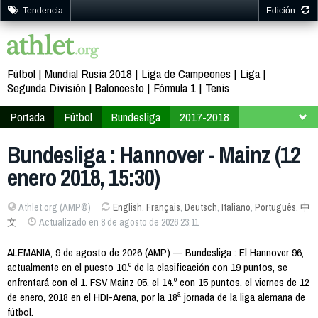
Tendencia
Edición
Fútbol
Mundial Rusia 2018
Liga de Campeones
Liga
Segunda División
Baloncesto
Fórmula 1
Tenis
Portada
Fútbol
Bundesliga
2017-2018
Jornada 18
Bundesliga : Hannover - Mainz (12
enero 2018, 15:30)
Athlet.org (AMP©)
English
,
Français
,
Deutsch
,
Italiano
,
Português
,
中
文
Actualizado en 8 de agosto de 2026 23:11
ALEMANIA, 9 de agosto de 2026 (AMP) — Bundesliga : El Hannover 96,
actualmente en el puesto 10.º de la clasificación con 19 puntos, se
enfrentará con el 1. FSV Mainz 05, el 14.º con 15 puntos, el viernes de 12
de enero, 2018 en el HDI-Arena, por la 18ª jornada de la liga alemana de
fútbol.