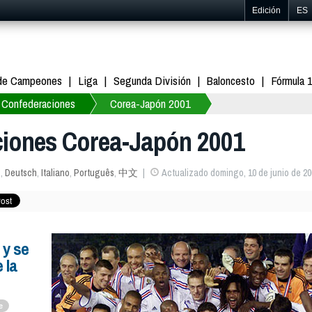
Edición
ES
 de Campeones
Liga
Segunda División
Baloncesto
Fórmula 
 Confederaciones
Corea-Japón 2001
iones Corea-Japón 2001
s
,
Deutsch
,
Italiano
,
Português
,
中文
Actualizado domingo, 10 de junio de 20
 y se
 la
e