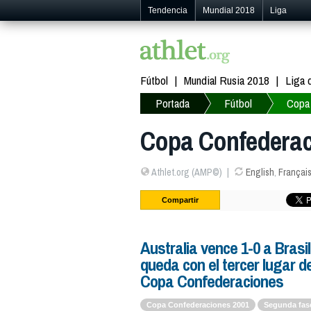
Tendencia
Mundial 2018
Liga
Fútbol
Mundial Rusia 2018
Liga
Portada
Fútbol
Copa
Copa Confederac
Athlet.org (AMP©)
English
,
Françai
Compartir
Australia vence 1-0 a Brasil
queda con el tercer lugar de
Copa Confederaciones
Copa Confederaciones 2001
Segunda fas