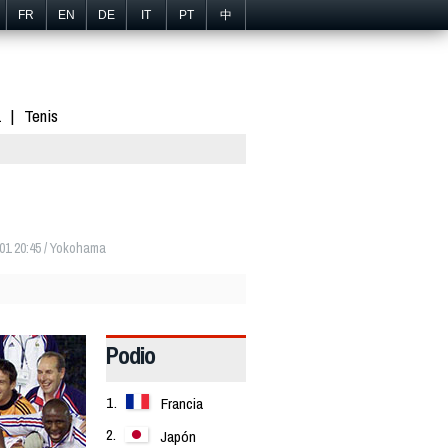
FR
EN
DE
IT
PT
中
1
Tenis
01 20:45 / Yokohama
Podio
Francia
Japón