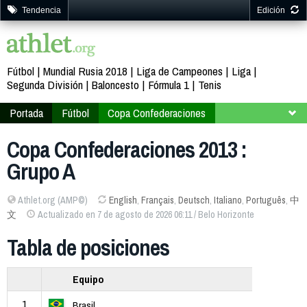
Tendencia
Edición
Fútbol
Mundial Rusia 2018
Liga de Campeones
Liga
Segunda División
Baloncesto
Fórmula 1
Tenis
Portada
Fútbol
Copa Confederaciones
Brasil 2013
Grupo A
Copa Confederaciones 2013 :
Grupo A
Athlet.org (AMP©)
English
,
Français
,
Deutsch
,
Italiano
,
Português
,
中
文
Actualizado en 7 de agosto de 2026 06:11 / Belo Horizonte
Tabla de posiciones
Equipo
1
Brasil