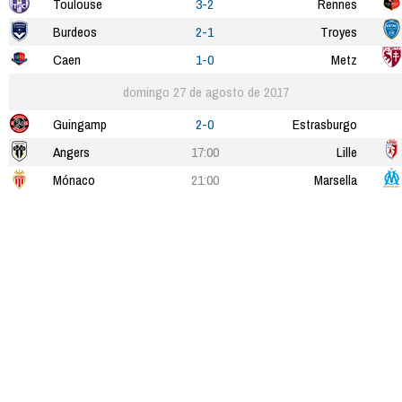
Toulouse
3-2
Rennes
Burdeos
2-1
Troyes
Caen
1-0
Metz
domingo 27 de agosto de 2017
Guingamp
2-0
Estrasburgo
Angers
17:00
Lille
Mónaco
21:00
Marsella