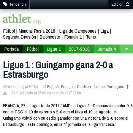
Tendencia
Edición
Fútbol
Mundial Rusia 2018
Liga de Campeones
Liga
Segunda División
Baloncesto
Fórmula 1
Tenis
Portada
Fútbol
Ligue 1
2017-2018
Jornada 4
Ligue 1 : Guingamp gana 2-0 a
Estrasburgo
Athlet.org (AMP©)
English
,
Français
,
Deutsch
,
Italiano
,
Português
,
中
文
Publicado el 27 de agosto de 2017 17:00
FRANCIA, 27 de agosto de 2017 / AMP — Ligue 1 : Después de perder 0-3
con el PSG el 19 de agosto y 2-0 con el Niza el 19 de agosto, el
Guingamp volvió con su estilo ganador con una victoria de 2-0 sobre el
Estrasburgo , este domingo, en la 4ª jornada de la liga francesa.