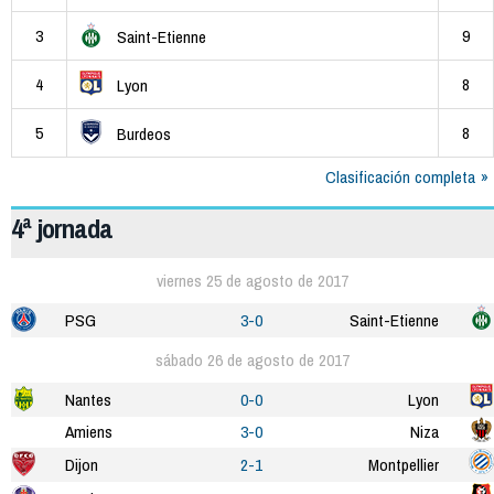
3
9
Saint-Etienne
4
8
Lyon
5
8
Burdeos
Clasificación completa
4ª jornada
viernes 25 de agosto de 2017
PSG
3-0
Saint-Etienne
sábado 26 de agosto de 2017
Nantes
0-0
Lyon
Amiens
3-0
Niza
Dijon
2-1
Montpellier