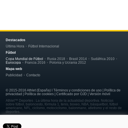
Destacados
Última Hora
Fútbol Internacional
Fútbol
Copa Mundial de Fútbol
Rusia 2018
Brasil 2014
Sudáfrica 2010
Eurocopa
Francia 2016
Polonia y Ucrania 2012
Mapa web
Publicidad
Contacto
© 2015-2016 Athlet (España) l Términos y condiciones de uso | Política de
privacidad | Política de cookies | Certificado por OJD | Versión móvil
Athlet™ Deportes : La última hora de la actualidad deportiva. Noticias
sobre fútbol, baloncesto, fórmula 1, tenis, boxeo, NBA, básquetbol, fútbol
americano, NFL, ciclismo, motociclismo, balonmano, atletismo y el resto de
deportes.