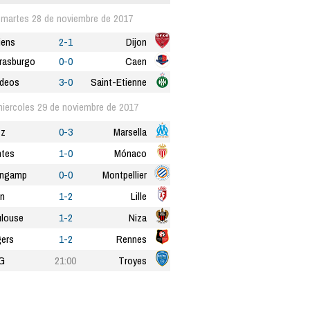
martes 28 de noviembre de 2017
iens
2-1
Dijon
rasburgo
0-0
Caen
deos
3-0
Saint-Etienne
iercoles 29 de noviembre de 2017
tz
0-3
Marsella
tes
1-0
Mónaco
ingamp
0-0
Montpellier
n
1-2
Lille
louse
1-2
Niza
ers
1-2
Rennes
G
21:00
Troyes