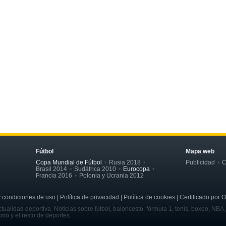
Fútbol
Mapa web
Copa Mundial de Fútbol
Rusia 2018
Publicidad
C
Brasil 2014
Sudáfrica 2010
Eurocopa
Francia 2016
Polonia y Ucrania 2012
ondiciones de uso | Política de privacidad | Política de cookies | Certificado por 
tualidad deportiva. Noticias sobre fútbol, baloncesto, fórmula 1, tenis, boxeo, NBA
smo y el resto de deportes.