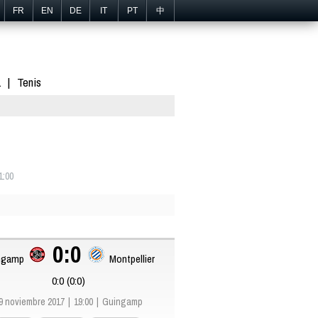
FR
EN
DE
IT
PT
中
1
Tenis
1:00
0:0
ngamp
Montpellier
0:0 (0:0)
9 noviembre 2017
19:00
Guingamp