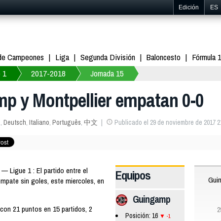
Edición
ES
 de Campeones
Liga
Segunda División
Baloncesto
Fórmula 
 1
2017-2018
Jornada 15
mp y Montpellier empatan 0-0
s
,
Deutsch
,
Italiano
,
Português
,
中文
Publicado el 29 de noviembre de 2017 2
 Ligue 1 : El partido entre el
Equipos
Gui
mpate sin goles, este miercoles, en
Guingamp
 con 21 puntos en 15 partidos, 2
2
Posición: 16
-1