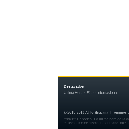
Destacados
Última Hora
Fútbol Internacional
© 2015-2016 Athlet (España) l Términos y c
Athlet™ Deportes : La última hora de la ac
ciclismo, motociclismo, balonmano, atleti