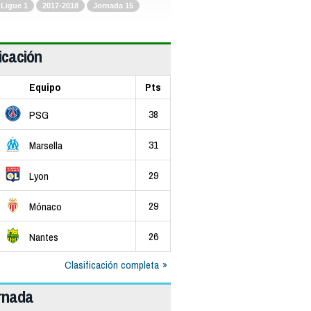
Ligue 1
2017-2018
Jornada 15
icación
Equipo
Pts
38
PSG
31
Marsella
29
Lyon
29
Mónaco
26
Nantes
Clasificación completa
ornada