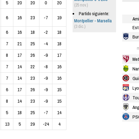
5
20
20
0
20
(25 nov.)
Partido siguiente:
6
16
23
-7
19
Am
Montpellier - Marsella
(3 dic.)
Est
6
16
18
-2
18
Bur
7
21
25
-4
18
m
8
17
26
-9
17
Me
7
14
22
-8
16
Nan
7
14
23
-9
16
Gu
Lyo
6
17
26
-9
15
Tou
8
14
23
-9
15
Ang
5
18
25
-7
14
PS
13
5
29
-24
4