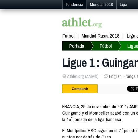
Tendencia
Mundial 2018
Liga
Fútbol
Mundial Rusia 2018
Liga
Portada
Fútbol
Ligue
Ligue 1 : Guinga
Athlet.org (AMP©)
English
,
Françai
Compartir
FRANCIA, 29 de noviembre de 2017 / AMP —
Guingamp y el Montpellier acabó con un e
la 15ª jornada de la liga francesa.
El Montpellier HSC sigue en el 7.º puesto
puntos por detrás de Caen.