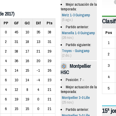
Mejor actuación de la
temporada:
de 2017)
Metz 1-3 Guingamp
Clasif
(5 ago.)
PP
GF
GC
Dif
Pts
Partido anterior:
0
45
10
35
38
Pos
Marsella 1-0 Guingamp
(26 nov.)
2
31
18
13
31
1
Partido siguiente:
Troyes - Guingamp
2
38
17
21
29
2
(2 dic.)
4
36
16
20
29
Montpellier
3
5
14
15
-1
26
HSC
4
6
10
14
-4
23
Posición: 7
Mejor actuación de la
5
4
12
8
4
21
temporada:
Montpellier 3-0 Lille
6
19
19
0
21
(25 nov.)
6
15
15
0
21
15ª j
Partido anterior:
Montpellier 3-0 Lille