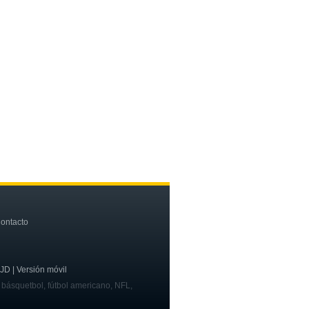
ontacto
OJD | Versión móvil
, básquetbol, fútbol americano, NFL,