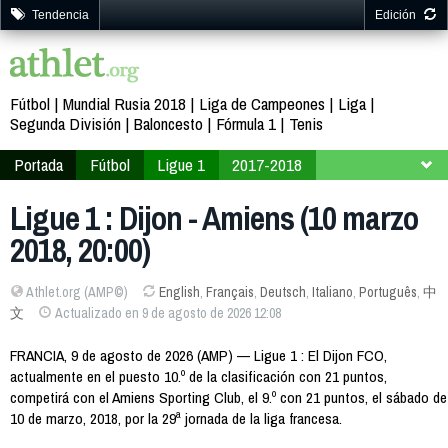
Tendencia
Edición
Fútbol
Mundial Rusia 2018
Liga de Campeones
Liga
Segunda División
Baloncesto
Fórmula 1
Tenis
Portada
Fútbol
Ligue 1
2017-2018
Jornada 29
Ligue 1 : Dijon - Amiens (10 marzo
2018, 20:00)
Athlet.org (AMP©)
English
,
Français
,
Deutsch
,
Italiano
,
Português
,
中
文
Actualizado en 9 de agosto de 2026 12:08
FRANCIA, 9 de agosto de 2026 (AMP) — Ligue 1 : El Dijon FCO,
actualmente en el puesto 10.º de la clasificación con 21 puntos,
competirá con el Amiens Sporting Club, el 9.º con 21 puntos, el sábado de
10 de marzo, 2018, por la 29ª jornada de la liga francesa.