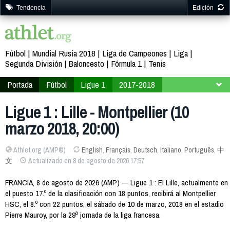
Tendencia
Edición
Fútbol
Mundial Rusia 2018
Liga de Campeones
Liga
Segunda División
Baloncesto
Fórmula 1
Tenis
Portada
Fútbol
Ligue 1
2017-2018
Jornada 29
Ligue 1 : Lille - Montpellier (10
marzo 2018, 20:00)
Athlet.org (AMP©)
English
,
Français
,
Deutsch
,
Italiano
,
Português
,
中
文
Actualizado en 8 de agosto de 2026 17:57
FRANCIA, 8 de agosto de 2026 (AMP) — Ligue 1 : El Lille, actualmente en
el puesto 17.º de la clasificación con 18 puntos, recibirá al Montpellier
HSC, el 8.º con 22 puntos, el sábado de 10 de marzo, 2018 en el estadio
Pierre Mauroy, por la 29ª jornada de la liga francesa.