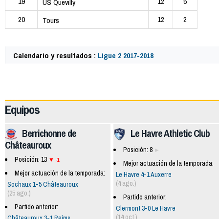
19
12
5
US Quevilly
20
12
2
Tours
Calendario y resultados :
Ligue 2 2017-2018
60173
Equipos
Berrichonne de
Le Havre Athletic Club
Châteauroux
Posición: 8
Posición: 13
-1
Mejor actuación de la temporada:
Mejor actuación de la temporada:
Le Havre 4-1 Auxerre
(4 ago.)
Sochaux 1-5 Châteauroux
(25 ago.)
Partido anterior:
Partido anterior:
Clermont 3-0 Le Havre
(14 oct.)
Châteauroux 3-1 Reims