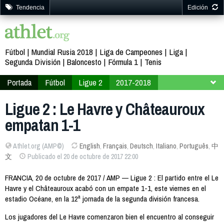
Tendencia
Edición
Fútbol
Mundial Rusia 2018
Liga de Campeones
Liga
Segunda División
Baloncesto
Fórmula 1
Tenis
Portada
Fútbol
Ligue 2
2017-2018
Jornada 12
Ligue 2 : Le Havre y Châteauroux
empatan 1-1
Athlet.org (AMP©)
English
,
Français
,
Deutsch
,
Italiano
,
Português
,
中
文
Publicado el 20 de octubre de 2017 22:00
FRANCIA, 20 de octubre de 2017 / AMP — Ligue 2 : El partido entre el Le
Havre y el Châteauroux acabó con un empate 1-1, este viernes en el
estadio Océane, en la 12ª jornada de la segunda división francesa.
Los jugadores del Le Havre comenzaron bien el encuentro al conseguir