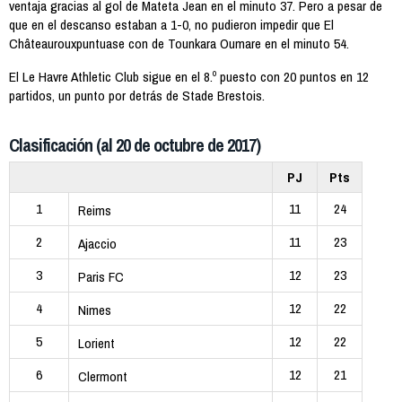
ventaja gracias al gol de Mateta Jean en el minuto 37. Pero a pesar de
que en el descanso estaban a 1-0, no pudieron impedir que El
Châteaurouxpuntuase con de Tounkara Oumare en el minuto 54.
El Le Havre Athletic Club sigue en el 8.º puesto con 20 puntos en 12
partidos, un punto por detrás de Stade Brestois.
Clasificación (al 20 de octubre de 2017)
PJ
Pts
1
11
24
Reims
2
11
23
Ajaccio
3
12
23
Paris FC
4
12
22
Nimes
5
12
22
Lorient
6
12
21
Clermont