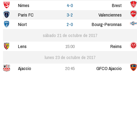
Nimes
4-0
Brest
Paris FC
3-2
Valenciennes
Niort
2-0
Bourg-Peronnas
sábado 21 de octubre de 2017
Lens
15:00
Reims
lunes 23 de octubre de 2017
Ajaccio
20:45
GFCO Ajaccio