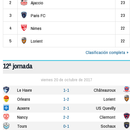
2
23
Ajaccio
3
23
Paris FC
4
22
Nimes
5
22
Lorient
Clasificación completa
12ª jornada
viernes 20 de octubre de 2017
Le Havre
1-1
Châteauroux
Orleans
1-2
Lorient
Auxerre
2-1
US Quevilly
Nancy
2-2
Clermont
Tours
0-1
Sochaux