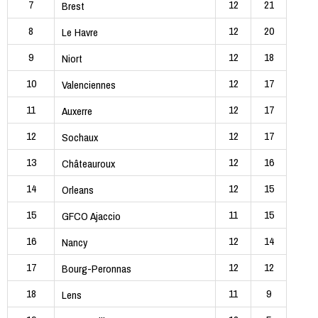
7
12
21
Brest
8
12
20
Le Havre
9
12
18
Niort
10
12
17
Valenciennes
11
12
17
Auxerre
12
12
17
Sochaux
13
12
16
Châteauroux
14
12
15
Orleans
15
11
15
GFCO Ajaccio
16
12
14
Nancy
17
12
12
Bourg-Peronnas
18
11
9
Lens