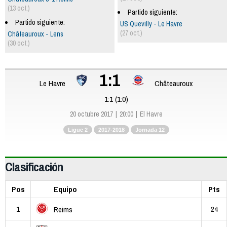
(13 oct.)
Partido siguiente:
Partido siguiente:
US Quevilly - Le Havre
(27 oct.)
Châteauroux - Lens
(30 oct.)
1:1
Le Havre
Châteauroux
1:1 (1:0)
20 octubre 2017
20:00
El Havre
Ligue 2
2017-2018
Jornada 12
Clasificación
Pos
Equipo
Pts
1
24
Reims