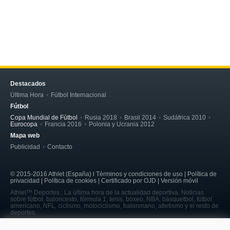
Destacados
Última Hora
Fútbol Internacional
Fútbol
Copa Mundial de Fútbol
Rusia 2018
Brasil 2014
Sudáfrica 2010
Eurocopa
Francia 2016
Polonia y Ucrania 2012
Mapa web
Publicidad
Contacto
© 2015-2016 Athlet (España) l Términos y condiciones de uso | Política de
privacidad | Política de cookies | Certificado por OJD | Versión móvil
Athlet™ Deportes : La última hora de la actualidad deportiva. Noticias
sobre fútbol, baloncesto, fórmula 1, tenis, boxeo, NBA, básquetbol, fútbol
americano, NFL, ciclismo, motociclismo, balonmano, atletismo y el resto de
deportes.