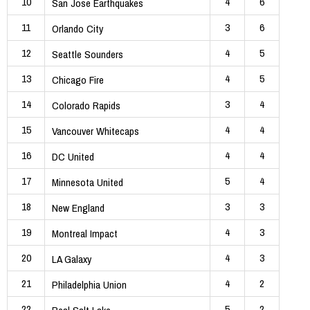
10
4
6
San Jose Earthquakes
11
3
6
Orlando City
12
4
5
Seattle Sounders
13
4
5
Chicago Fire
14
3
4
Colorado Rapids
15
4
4
Vancouver Whitecaps
16
4
4
DC United
17
5
4
Minnesota United
18
3
3
New England
19
4
3
Montreal Impact
20
4
3
LA Galaxy
21
4
2
Philadelphia Union
22
5
2