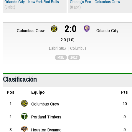
Orlando City - New York Red Bulls
Chicago Fire - Columbus Crew
(9 abr.)
(8 abr.)
2:0
Columbus Crew
Orlando City
2:0 (1:0)
1 abril 2017
Columbus
MSL
2017
Clasificación
Pos
Equipo
Pts
1
10
Columbus Crew
2
9
Portland Timbers
3
9
Houston Dynamo