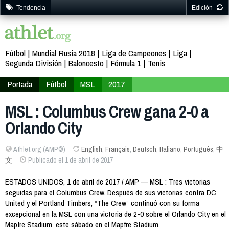
Tendencia
Edición
Fútbol
Mundial Rusia 2018
Liga de Campeones
Liga
Segunda División
Baloncesto
Fórmula 1
Tenis
Portada
Fútbol
MSL
2017
MSL : Columbus Crew gana 2-0 a
Orlando City
Athlet.org (AMP©)
English
,
Français
,
Deutsch
,
Italiano
,
Português
,
中
文
Publicado el 1 de abril de 2017
ESTADOS UNIDOS, 1 de abril de 2017 / AMP — MSL : Tres victorias
seguidas para el Columbus Crew. Después de sus victorias contra DC
United y el Portland Timbers, “The Crew” continuó con su forma
excepcional en la MSL con una victoria de 2-0 sobre el Orlando City en el
Mapfre Stadium, este sábado en el Mapfre Stadium.