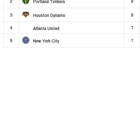
2
9
Portland Timbers
3
9
Houston Dynamo
4
7
Atlanta United
5
7
New York City