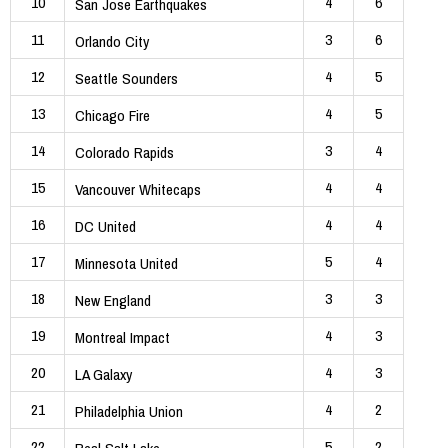
10
4
6
San Jose Earthquakes
11
3
6
Orlando City
12
4
5
Seattle Sounders
13
4
5
Chicago Fire
14
3
4
Colorado Rapids
15
4
4
Vancouver Whitecaps
16
4
4
DC United
17
5
4
Minnesota United
18
3
3
New England
19
4
3
Montreal Impact
20
4
3
LA Galaxy
21
4
2
Philadelphia Union
22
5
2