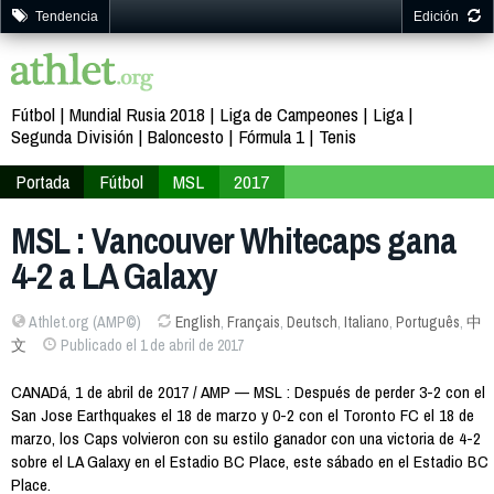
Tendencia
Edición
Fútbol
Mundial Rusia 2018
Liga de Campeones
Liga
Segunda División
Baloncesto
Fórmula 1
Tenis
Portada
Fútbol
MSL
2017
MSL : Vancouver Whitecaps gana
4-2 a LA Galaxy
Athlet.org (AMP©)
English
,
Français
,
Deutsch
,
Italiano
,
Português
,
中
文
Publicado el 1 de abril de 2017
CANADá, 1 de abril de 2017 / AMP — MSL : Después de perder 3-2 con el
San Jose Earthquakes el 18 de marzo y 0-2 con el Toronto FC el 18 de
marzo, los Caps volvieron con su estilo ganador con una victoria de 4-2
sobre el LA Galaxy en el Estadio BC Place, este sábado en el Estadio BC
Place.