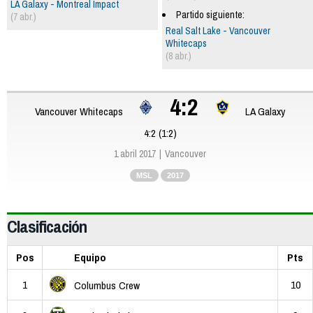
LA Galaxy - Montreal Impact
Partido siguiente:
(7 abr.)
Real Salt Lake - Vancouver
Whitecaps
(8 abr.)
4:2
Vancouver Whitecaps
LA Galaxy
4:2 (1:2)
1 abril 2017
Vancouver
MSL
2017
Clasificación
Pos
Equipo
Pts
1
10
Columbus Crew