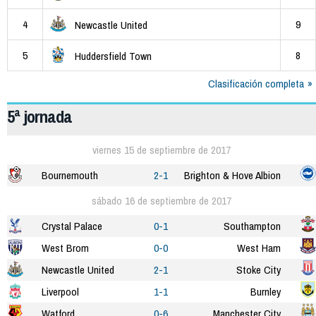
4
9
Newcastle United
5
8
Huddersfield Town
Clasificación completa
5ª jornada
viernes 15 de septiembre de 2017
Bournemouth
2-1
Brighton & Hove Albion
sábado 16 de septiembre de 2017
Crystal Palace
0-1
Southampton
West Brom
0-0
West Ham
Newcastle United
2-1
Stoke City
Liverpool
1-1
Burnley
Watford
0-6
Manchester City