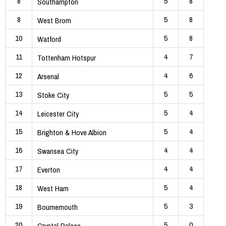
8
5
8
Southampton
8
5
8
West Brom
10
5
8
Watford
11
4
7
Tottenham Hotspur
12
4
6
Arsenal
13
5
5
Stoke City
14
5
4
Leicester City
15
5
4
Brighton & Hove Albion
16
4
4
Swansea City
17
4
4
Everton
18
5
4
West Ham
19
5
3
Bournemouth
20
5
0
Crystal Palace