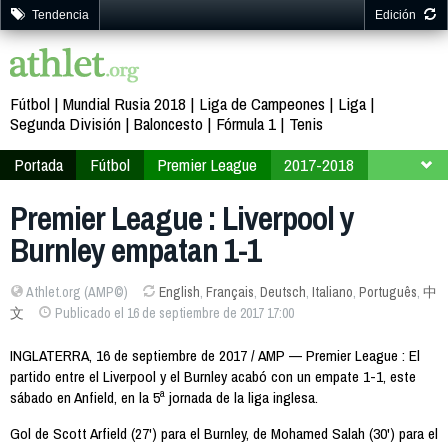
Tendencia
Edición
Fútbol
Mundial Rusia 2018
Liga de Campeones
Liga
Segunda División
Baloncesto
Fórmula 1
Tenis
Portada
Fútbol
Premier League
2017-2018
Jornada 5
Premier League : Liverpool y
Burnley empatan 1-1
Athlet.org (AMP©)
English
,
Français
,
Deutsch
,
Italiano
,
Português
,
中
文
Publicado el 16 de septiembre de 2017 17:00
INGLATERRA, 16 de septiembre de 2017 / AMP — Premier League : El
partido entre el Liverpool y el Burnley acabó con un empate 1-1, este
sábado en Anfield, en la 5ª jornada de la liga inglesa.
Gol de Scott Arfield (27') para el Burnley, de Mohamed Salah (30') para el