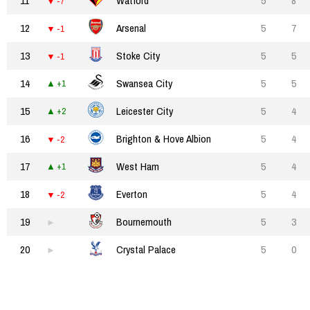
11
Watford
5
8
-7
12
Arsenal
5
7
-1
13
Stoke City
5
5
-1
14
Swansea City
5
5
+1
15
Leicester City
5
4
+2
16
Brighton & Hove Albion
5
4
-2
17
West Ham
5
4
+1
18
Everton
5
4
-2
19
Bournemouth
5
3
20
Crystal Palace
5
0