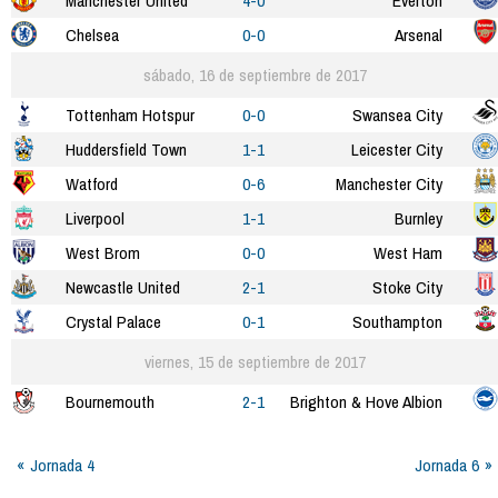
Manchester United
4-0
Everton
Chelsea
0-0
Arsenal
sábado, 16 de septiembre de 2017
Tottenham Hotspur
0-0
Swansea City
Huddersfield Town
1-1
Leicester City
Watford
0-6
Manchester City
Liverpool
1-1
Burnley
West Brom
0-0
West Ham
Newcastle United
2-1
Stoke City
Crystal Palace
0-1
Southampton
viernes, 15 de septiembre de 2017
Bournemouth
2-1
Brighton & Hove Albion
Jornada 4
Jornada 6