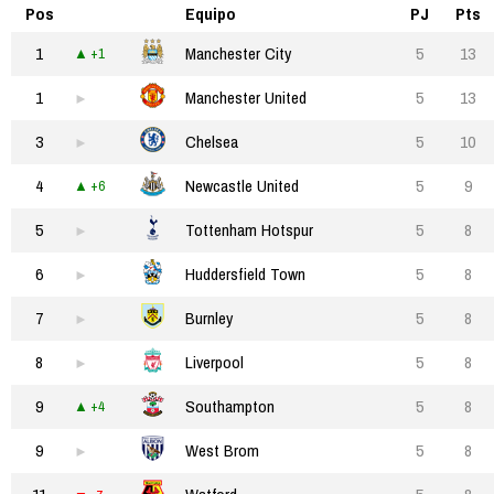
Pos
Equipo
PJ
Pts
1
Manchester City
5
13
+1
1
Manchester United
5
13
3
Chelsea
5
10
4
Newcastle United
5
9
+6
5
Tottenham Hotspur
5
8
6
Huddersfield Town
5
8
7
Burnley
5
8
8
Liverpool
5
8
9
Southampton
5
8
+4
9
West Brom
5
8