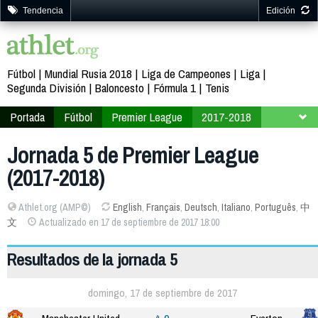
Tendencia
Edición
Fútbol
Mundial Rusia 2018
Liga de Campeones
Liga
Segunda División
Baloncesto
Fórmula 1
Tenis
Portada
Fútbol
Premier League
2017-2018
Jornada 5
Jornada 5 de Premier League
(2017-2018)
Athlet.org (AMP©)
English
,
Français
,
Deutsch
,
Italiano
,
Português
,
中
文
Actualizado en 17 de septiembre de 2017 18:00
Resultados de la jornada 5
domingo, 17 de septiembre de 2017