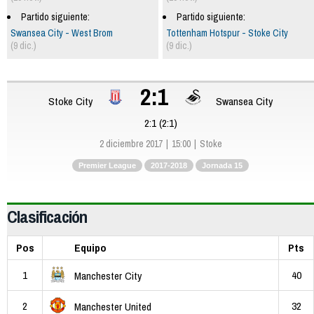
Partido siguiente:
Partido siguiente:
Swansea City - West Brom
Tottenham Hotspur - Stoke City
(9 dic.)
(9 dic.)
2:1
Stoke City
Swansea City
2:1 (2:1)
2 diciembre 2017
15:00
Stoke
Premier League
2017-2018
Jornada 15
Clasificación
Pos
Equipo
Pts
1
40
Manchester City
2
32
Manchester United