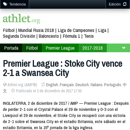
Tendencia
Edición
Fútbol
Mundial Rusia 2018
Liga de Campeones
Liga
Segunda División
Baloncesto
Fórmula 1
Tenis
Portada
Fútbol
Premier League
2017-2018
Jornada 15
Premier League : Stoke City vence
2-1 a Swansea City
Athlet.org (AMP©)
English
,
Français
,
Deutsch
,
Italiano
,
Português
,
中
文
Publicado el 2 de diciembre de 2017 17:00
INGLATERRA, 2 de diciembre de 2017 / AMP — Premier League : Después
de perder 2-1 con el Crystal Palace el 29 de noviembre y 0-3 con el
Liverpool el 29 de noviembre, el Stoke City se recuperó con una victoria
de 2-1 sobre el Swansea City en el estadio Britannia, este sábado en el
estadio Britannia, en la 15ª jornada de la liga inglesa.