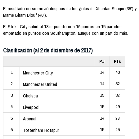
El resultado no se movió después de los goles de Xherdan Shaqiri (36') y
Mame Biram Diouf (40').
El Stoke City subió al 13.er puesto con 16 puntos en 15 partidos,
empatado en puntos con Southampton, aunque con un partido más.
Clasificación (al 2 de diciembre de 2017)
PJ
Pts
1
14
40
Manchester City
2
14
32
Manchester United
3
15
32
Chelsea
4
15
29
Liverpool
5
14
28
Arsenal
6
15
25
Tottenham Hotspur