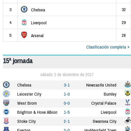
3
32
Chelsea
4
29
Liverpool
5
28
Arsenal
Clasificación completa
15ª jornada
sábado 2 de diciembre de 2017
Chelsea
3-1
Newcastle United
Leicester City
1-0
Burnley
West Brom
0-0
Crystal Palace
Brighton & Hove Albion
1-5
Liverpool
Stoke City
2-1
Swansea City
Everton
2-0
Huddersfield Town