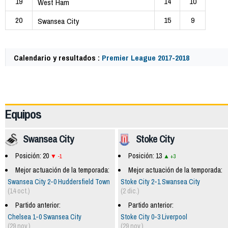
19
14
10
West Ham
20
15
9
Swansea City
Calendario y resultados :
Premier League 2017-2018
57791
Equipos
Swansea City
Stoke City
Posición: 20
Posición: 13
-1
+3
Mejor actuación de la temporada:
Mejor actuación de la temporada:
Swansea City 2-0 Huddersfield Town
Stoke City 2-1 Swansea City
(14 oct.)
(2 dic.)
Partido anterior:
Partido anterior:
Chelsea 1-0 Swansea City
Stoke City 0-3 Liverpool
(29 nov.)
(29 nov.)