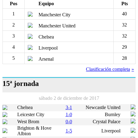
Pos
Equipo
Pts
1
40
Manchester City
2
32
Manchester United
3
32
Chelsea
4
29
Liverpool
5
28
Arsenal
Clasificación completa
15ª jornada
sábado 2 de diciembre de 2017
Chelsea
3-1
Newcastle United
Leicester City
1-0
Burnley
West Brom
0-0
Crystal Palace
Brighton & Hove
1-5
Liverpool
Albion