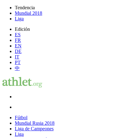
Tendencia
Mundial 2018
Liga
Edición
ES
FR
EN
DE
IT
PT
中
Fútbol
Mundial Rusia 2018
Liga de Campeones
Liga