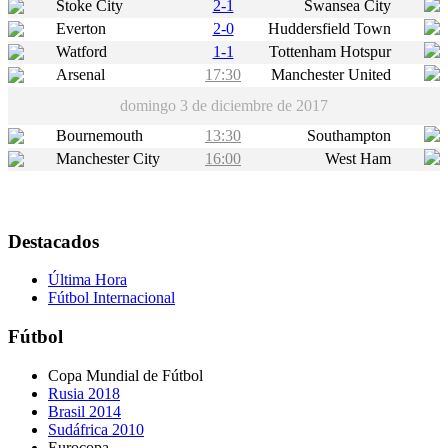
Stoke City
2-1
Swansea City
Everton
2-0
Huddersfield Town
Watford
1-1
Tottenham Hotspur
Arsenal
17:30
Manchester United
domingo 3 de diciembre de 2017
Bournemouth
13:30
Southampton
Manchester City
16:00
West Ham
Destacados
Última Hora
Fútbol Internacional
Fútbol
Copa Mundial de Fútbol
Rusia 2018
Brasil 2014
Sudáfrica 2010
Eurocopa