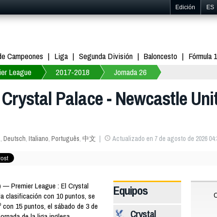
Edición
ES
 de Campeones
Liga
Segunda División
Baloncesto
Fórmula 
ier League
2017-2018
Jornada 26
Crystal Palace - Newcastle Unit
s
,
Deutsch
,
Italiano
,
Português
,
中文
Actualizado en 7 de agosto de 2026 04:
— Premier League : El Crystal
Equipos
C
la clasificación con 10 puntos, se
.º con 15 puntos, el sábado de 3 de
Crystal
jornada de la liga inglesa.