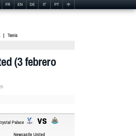
FR
EN
DE
IT
PT
中
1
Tenis
ed (3 febrero
35
vs
rystal Palace
Newcastle United