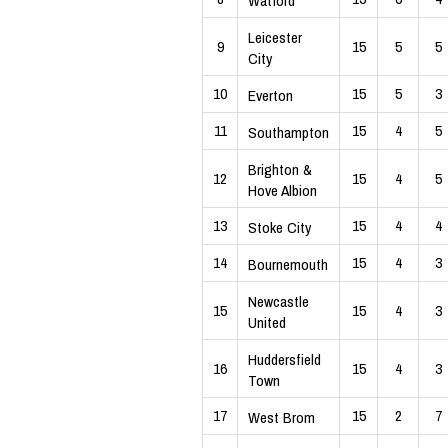
Watford
Leicester
9
15
5
5
City
10
15
5
3
Everton
11
15
4
5
Southampton
Brighton &
12
15
4
5
Hove Albion
13
15
4
4
Stoke City
14
15
4
3
Bournemouth
Newcastle
15
15
4
3
United
Huddersfield
16
15
4
3
Town
17
15
2
7
West Brom