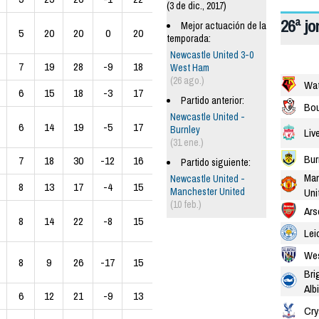
(3 de dic., 2017)
26ª j
Mejor actuación de la
5
20
20
0
20
temporada:
Newcastle United 3-0
7
19
28
-9
18
West Ham
(26 ago.)
Wat
6
15
18
-3
17
Partido anterior:
Bo
Newcastle United -
6
14
19
-5
17
Burnley
Liv
(31 ene.)
Bur
7
18
30
-12
16
Partido siguiente:
Man
Newcastle United -
8
13
17
-4
15
Manchester United
Uni
(10 feb.)
Ars
8
14
22
-8
15
Lei
We
8
9
26
-17
15
Bri
Alb
6
12
21
-9
13
Cry