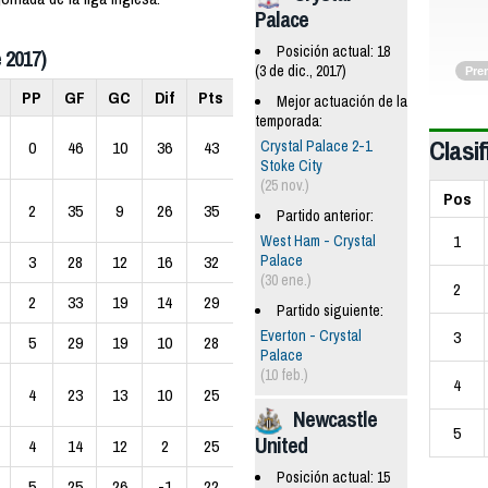
Palace
Posición actual: 18
 2017)
(3 de dic., 2017)
Pre
PP
GF
GC
Dif
Pts
Mejor actuación de la
temporada:
Clasif
Crystal Palace 2-1
0
46
10
36
43
Stoke City
(25 nov.)
Pos
2
35
9
26
35
Partido anterior:
1
West Ham - Crystal
Palace
3
28
12
16
32
(30 ene.)
2
2
33
19
14
29
Partido siguiente:
3
Everton - Crystal
5
29
19
10
28
Palace
(10 feb.)
4
4
23
13
10
25
Newcastle
5
United
4
14
12
2
25
Posición actual: 15
5
25
26
-1
22