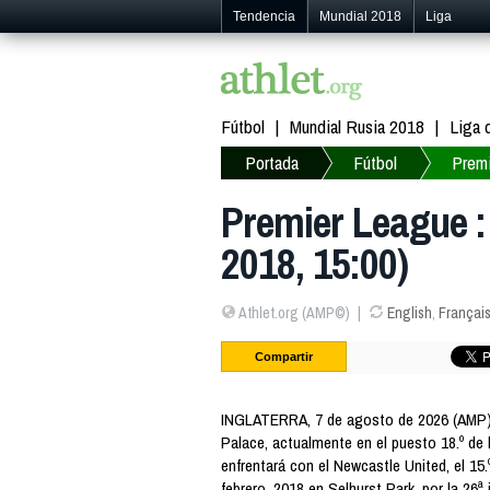
Tendencia
Mundial 2018
Liga
Fútbol
Mundial Rusia 2018
Liga
Portada
Fútbol
Prem
Premier League : 
2018, 15:00)
Athlet.org (AMP©)
English
,
Françai
Compartir
INGLATERRA, 7 de agosto de 2026 (AMP) 
Palace, actualmente en el puesto 18.º de 
enfrentará con el Newcastle United, el 15
febrero, 2018 en Selhurst Park, por la 26ª 