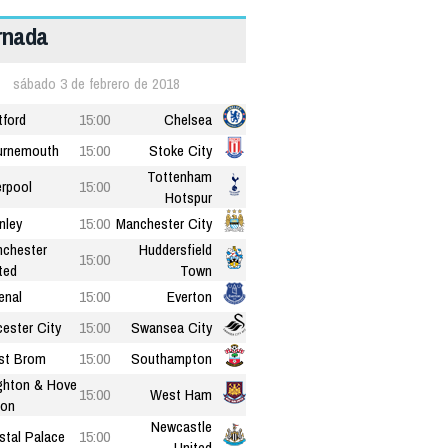
ornada
sábado 3 de febrero de 2018
ford
15:00
Chelsea
urnemouth
15:00
Stoke City
Tottenham
erpool
15:00
Hotspur
nley
15:00
Manchester City
chester
Huddersfield
15:00
ted
Town
enal
15:00
Everton
cester City
15:00
Swansea City
st Brom
15:00
Southampton
ghton & Hove
15:00
West Ham
ion
Newcastle
stal Palace
15:00
United