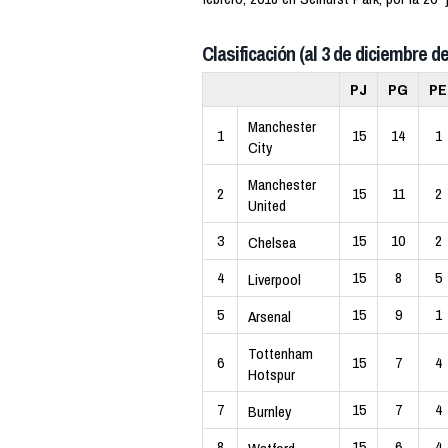
Clasificación (al 3 de diciembre de
PJ
PG
PE
Manchester
1
15
14
1
City
Manchester
2
15
11
2
United
3
15
10
2
Chelsea
4
15
8
5
Liverpool
5
15
9
1
Arsenal
Tottenham
6
15
7
4
Hotspur
7
15
7
4
Burnley
8
15
6
4