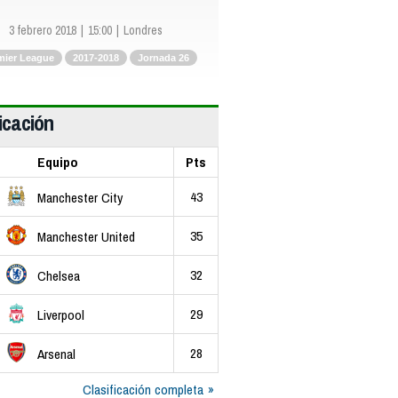
3 febrero 2018
15:00
Londres
mier League
2017-2018
Jornada 26
icación
Equipo
Pts
43
Manchester City
35
Manchester United
32
Chelsea
29
Liverpool
28
Arsenal
Clasificación completa