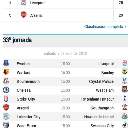
4
29
Liverpool
5
28
Arsenal
Clasificación completa
33ª jornada
sábado 7 de abril de 2018
Everton
15:00
Liverpool
Watford
15:00
Burnley
Bournemouth
15:00
Crystal Palace
Chelsea
15:00
West Ham
Stoke City
15:00
Tottenham Hotspur
Arsenal
15:00
Southampton
Leicester City
15:00
Newcastle United
West Brom
15:00
Swansea City