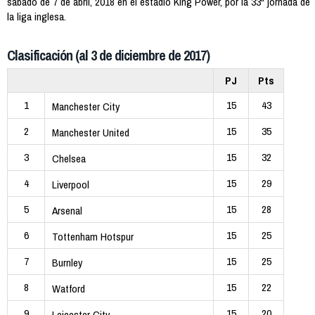
sábado de 7 de abril, 2018 en el estadio King Power, por la 33ª jornada de
la liga inglesa.
Clasificación (al 3 de diciembre de 2017)
PJ
Pts
1
15
43
Manchester City
2
15
35
Manchester United
3
15
32
Chelsea
4
15
29
Liverpool
5
15
28
Arsenal
6
15
25
Tottenham Hotspur
7
15
25
Burnley
8
15
22
Watford
9
15
20
Leicester City