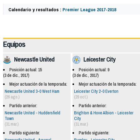
Calendario y resultados :
Premier League 2017-2018
57974
Equipos
Newcastle United
Leicester City
Posición actual: 15
Posición actual: 9
(3 de dic., 2017)
(3 de dic., 2017)
Mejor actuación de la temporada:
Mejor actuación de la temporada:
Newcastle United 3-0 West Ham
Leicester City 2-0 Everton
(26 ago.)
(29 oct.)
Partido anterior:
Partido anterior:
Newcastle United - Huddersfield
Brighton & Hove Albion - Leicester
Town
City
(31 mar.)
(31 mar.)
Partido siguiente:
Partido siguiente:
Newcastle United - Arsenal
Burnley - Leicester City