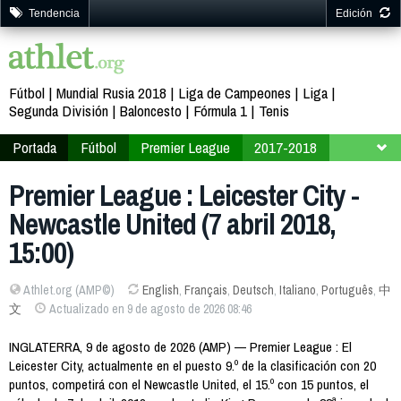
Tendencia
Edición
Fútbol
Mundial Rusia 2018
Liga de Campeones
Liga
Segunda División
Baloncesto
Fórmula 1
Tenis
Portada
Fútbol
Premier League
2017-2018
Jornada 33
Premier League : Leicester City -
Newcastle United (7 abril 2018,
15:00)
Athlet.org (AMP©)
English
,
Français
,
Deutsch
,
Italiano
,
Português
,
中
文
Actualizado en 9 de agosto de 2026 08:46
INGLATERRA, 9 de agosto de 2026 (AMP) — Premier League : El
Leicester City, actualmente en el puesto 9.º de la clasificación con 20
puntos, competirá con el Newcastle United, el 15.º con 15 puntos, el