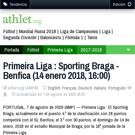
Tendencia
Edición
Fútbol
Mundial Rusia 2018
Liga de Campeones
Liga
Segunda División
Baloncesto
Fórmula 1
Tenis
Portada
Fútbol
Primeira Liga
2017-2018
Jornada 18
Primeira Liga : Sporting Braga -
Benfica (14 enero 2018, 16:00)
Athlet.org (AMP©)
English
,
Français
,
Deutsch
,
Italiano
,
Português
,
中
文
Actualizado en 7 de agosto de 2026 18:26
PORTUGAL, 7 de agosto de 2026 (AMP) — Primeira Liga : El Sporting
Braga, actualmente en el puesto 4.º de la clasificación con 28 puntos,
competirá con el SL Benfica, el 3.º con 30 puntos, el domingo de 14 de
enero, 2018 en el estadio Municipal de Braga, por la 18ª jornada de la
Primeira Liga.