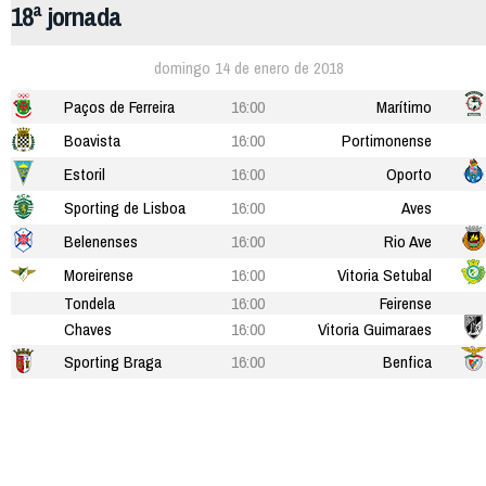
18ª jornada
domingo 14 de enero de 2018
Paços de Ferreira
16:00
Marítimo
Boavista
16:00
Portimonense
Estoril
16:00
Oporto
Sporting de Lisboa
16:00
Aves
Belenenses
16:00
Rio Ave
Moreirense
16:00
Vitoria Setubal
Tondela
16:00
Feirense
Chaves
16:00
Vitoria Guimaraes
Sporting Braga
16:00
Benfica