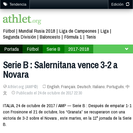
Tendencia
Edición
Fútbol
Mundial Rusia 2018
Liga de Campeones
Liga
Segunda División
Baloncesto
Fórmula 1
Tenis
Portada
Fútbol
Serie B
2017-2018
Jornada 11
Serie B : Salernitana vence 3-2 a
Novara
Athlet.org (AMP©)
English
,
Français
,
Deutsch
,
Italiano
,
Português
,
中
文
Publicado el 24 de octubre de 2017 22:30
ITALIA, 24 de octubre de 2017 / AMP — Serie B : Después de empatar 1-1
con Frosinone el 21 de octubre, los “Granata” se recuperaron con una
victoria de 3-2 sobre el Novara , este martes, en la 11ª jornada de la Serie
B.