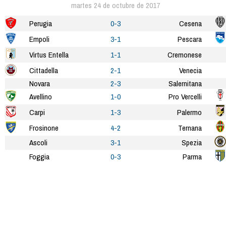
martes 24 de octubre de 2017
Perugia
0-3
Cesena
Empoli
3-1
Pescara
Virtus Entella
1-1
Cremonese
Cittadella
2-1
Venecia
Novara
2-3
Salernitana
Avellino
1-0
Pro Vercelli
Carpi
1-3
Palermo
Frosinone
4-2
Ternana
Ascoli
3-1
Spezia
Foggia
0-3
Parma