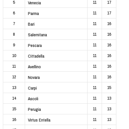
5
11
17
Venecia
6
11
17
Parma
7
11
16
Bari
8
11
16
Salernitana
9
11
16
Pescara
10
11
16
Cittadella
11
11
16
Avellino
12
11
16
Novara
13
11
15
Carpi
14
11
13
Ascoli
15
11
13
Perugia
16
11
13
Virtus Entella