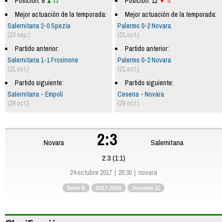
Posición: 8
Posición: 12
+3
-5
Mejor actuación de la temporada:
Mejor actuación de la temporada:
Salernitana 2-0 Spezia
Palermo 0-2 Novara
(23 sep.)
(21 oct.)
Partido anterior:
Partido anterior:
Salernitana 1-1 Frosinone
Palermo 0-2 Novara
(21 oct.)
(21 oct.)
Partido siguiente:
Partido siguiente:
Salernitana - Empoli
Cesena - Novara
(28 oct.)
(28 oct.)
2:3
Novara
Salernitana
2:3 (1:1)
24 octubre 2017
20:30
novara
Serie B
2017-2018
Jornada 11