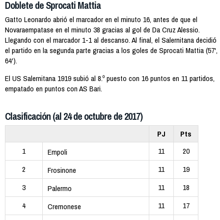
Doblete de Sprocati Mattia
Gatto Leonardo abrió el marcador en el minuto 16, antes de que el
Novaraempatase en el minuto 38 gracias al gol de Da Cruz Alessio.
Llegando con el marcador 1-1 al descanso. Al final, el Salernitana decidió
el partido en la segunda parte gracias a los goles de Sprocati Mattia (57',
64').
El US Salernitana 1919 subió al 8.º puesto con 16 puntos en 11 partidos,
empatado en puntos con AS Bari.
Clasificación (al 24 de octubre de 2017)
PJ
Pts
1
11
20
Empoli
2
11
19
Frosinone
3
11
18
Palermo
4
11
17
Cremonese