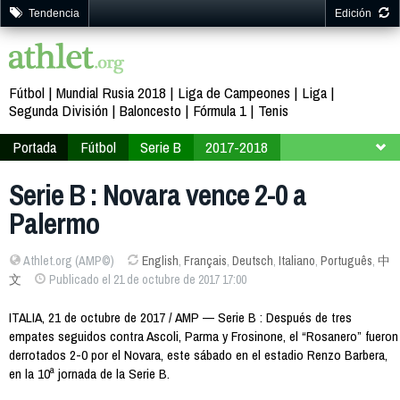
Tendencia
Edición
Fútbol
Mundial Rusia 2018
Liga de Campeones
Liga
Segunda División
Baloncesto
Fórmula 1
Tenis
Portada
Fútbol
Serie B
2017-2018
Jornada 10
Serie B : Novara vence 2-0 a
Palermo
Athlet.org (AMP©)
English
,
Français
,
Deutsch
,
Italiano
,
Português
,
中
文
Publicado el 21 de octubre de 2017 17:00
ITALIA, 21 de octubre de 2017 / AMP — Serie B : Después de tres
empates seguidos contra Ascoli, Parma y Frosinone, el “Rosanero” fueron
derrotados 2-0 por el Novara, este sábado en el estadio Renzo Barbera,
en la 10ª jornada de la Serie B.