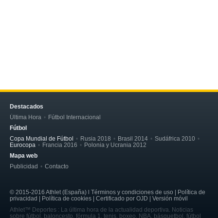
Destacados
Última Hora
Fútbol Internacional
Fútbol
Copa Mundial de Fútbol
Rusia 2018
Brasil 2014
Sudáfrica 2010
Eurocopa
Francia 2016
Polonia y Ucrania 2012
Mapa web
Publicidad
Contacto
© 2015-2016 Athlet (España) l Términos y condiciones de uso | Política de
privacidad | Política de cookies | Certificado por OJD | Versión móvil
Athlet™ Deportes : La última hora de la actualidad deportiva. Noticias
sobre fútbol, baloncesto, fórmula 1, tenis, boxeo, NBA, básquetbol, fútbol