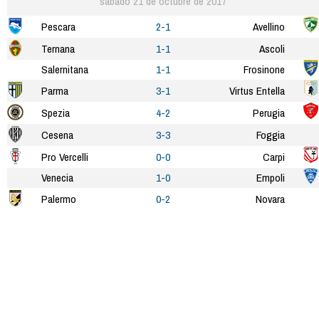
sábado 21 de octubre de 2017
Pescara
2-1
Avellino
Ternana
1-1
Ascoli
Salernitana
1-1
Frosinone
Parma
3-1
Virtus Entella
Spezia
4-2
Perugia
Cesena
3-3
Foggia
Pro Vercelli
0-0
Carpi
Venecia
1-0
Empoli
Palermo
0-2
Novara