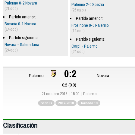
Palermo 0-2 Novara
Palermo 2-0 Spezia
(21 oct.)
(26 ago.)
Partido anterior:
Partido anterior:
Brescia 0-1 Novara
Frosinone 0-0 Palermo
(14 oct.)
(14 oct.)
Partido siguiente:
Partido siguiente:
Novara - Salernitana
Carpi - Palermo
(24 oct.)
(24 oct.)
0:2
Palermo
Novara
0:2 (0:0)
21 octubre 2017
15:00
Palermo
Serie B
2017-2018
Jornada 10
Clasificación