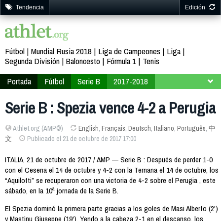
Tendencia
Edición
Fútbol
Mundial Rusia 2018
Liga de Campeones
Liga
Segunda División
Baloncesto
Fórmula 1
Tenis
Portada
Fútbol
Serie B
2017-2018
Jornada 10
Serie B : Spezia vence 4-2 a Perugia
Athlet.org (AMP©)
English
,
Français
,
Deutsch
,
Italiano
,
Português
,
中
文
Publicado el 21 de octubre de 2017 17:00
ITALIA, 21 de octubre de 2017 / AMP — Serie B : Después de perder 1-0
con el Cesena el 14 de octubre y 4-2 con la Ternana el 14 de octubre, los
“Aquilotti” se recuperaron con una victoria de 4-2 sobre el Perugia , este
sábado, en la 10ª jornada de la Serie B.
El Spezia dominó la primera parte gracias a los goles de Masi Alberto (2')
y Mastinu Giuseppe (19'). Yendo a la cabeza 2-1 en el descanso, los