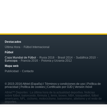
Destacados
Última Hora
Fútbol Internacional
Fútbol
Copa Mundial de Fútbol
Rusia 2018
Brasil 2014
Sudáfrica 2010
Eurocopa
Francia 2016
Polonia y Ucrania 2012
Mapa web
Publicidad
Contacto
© 2015-2016 Athlet (España) l Términos y condiciones de uso | Política de
privacidad | Política de cookies | Certificado por OJD | Versión móvil
Athlet™ Deportes : La última hora de la actualidad deportiva. Noticias
sobre fútbol, baloncesto, fórmula 1, tenis, boxeo, NBA, básquetbol, fútbol
americano, NFL, ciclismo, motociclismo, balonmano, atletismo y el resto de
deportes.