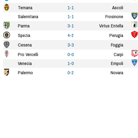
Ternana
1-1
Ascoli
Salernitana
1-1
Frosinone
Parma
3-1
Virtus Entella
Spezia
4-2
Perugia
Cesena
3-3
Foggia
Pro Vercelli
0-0
Carpi
Venecia
1-0
Empoli
Palermo
0-2
Novara