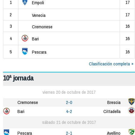
1
17
Empoli
2
17
Venecia
3
16
Cremonese
4
16
Bari
5
16
Pescara
Clasificación completa
10ª jornada
viernes 20 de octubre de 2017
Cremonese
2-0
Brescia
Bari
4-2
Cittadella
sábado 21 de octubre de 2017
Pescara
2-1
Avellino