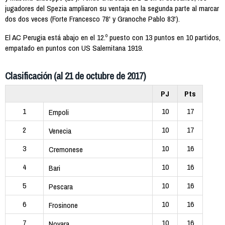
jugadores del Spezia ampliaron su ventaja en la segunda parte al marcar
dos dos veces (Forte Francesco 78' y Granoche Pablo 83').
El AC Perugia está abajo en el 12.º puesto con 13 puntos en 10 partidos,
empatado en puntos con US Salernitana 1919.
Clasificación (al 21 de octubre de 2017)
PJ
Pts
1
10
17
Empoli
2
10
17
Venecia
3
10
16
Cremonese
4
10
16
Bari
5
10
16
Pescara
6
10
16
Frosinone
7
10
16
Novara