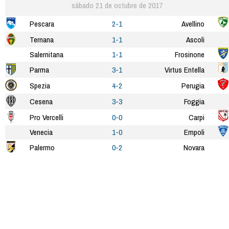
sábado 21 de octubre de 2017
Pescara
2-1
Avellino
Ternana
1-1
Ascoli
Salernitana
1-1
Frosinone
Parma
3-1
Virtus Entella
Spezia
4-2
Perugia
Cesena
3-3
Foggia
Pro Vercelli
0-0
Carpi
Venecia
1-0
Empoli
Palermo
0-2
Novara