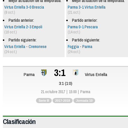
Mejor actuación de la temporada:
Mejor actuación de la temporada:
Virtus Entella 3-0 Brescia
Parma 3-1 Virtus Entella
(8 oct.)
(21 oct.)
Partido anterior:
Partido anterior:
Virtus Entella 2-3 Empoli
Parma 0-1 Pescara
(16 oct.)
(14 oct.)
Partido siguiente:
Partido siguiente:
Virtus Entella - Cremonese
Foggia - Parma
(24 oct.)
(24 oct.)
3:1
Parma
Virtus Entella
3:1 (1:0)
21 octubre 2017
15:00
Parma
Serie B
2017-2018
Jornada 10
Clasificación