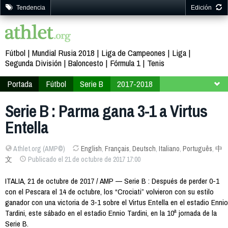
Tendencia
Edición
Fútbol
Mundial Rusia 2018
Liga de Campeones
Liga
Segunda División
Baloncesto
Fórmula 1
Tenis
Portada
Fútbol
Serie B
2017-2018
Jornada 10
Serie B : Parma gana 3-1 a Virtus
Entella
Athlet.org (AMP©)
English
,
Français
,
Deutsch
,
Italiano
,
Português
,
中
文
Publicado el 21 de octubre de 2017 17:00
ITALIA, 21 de octubre de 2017 / AMP — Serie B : Después de perder 0-1
con el Pescara el 14 de octubre, los “Crociati” volvieron con su estilo
ganador con una victoria de 3-1 sobre el Virtus Entella en el estadio Ennio
Tardini, este sábado en el estadio Ennio Tardini, en la 10ª jornada de la
Serie B.