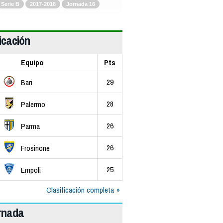
Serie B
2017-2018
Jornada 16
icación
Equipo
Pts
29
Bari
28
Palermo
26
Parma
26
Frosinone
25
Empoli
Clasificación completa
ornada