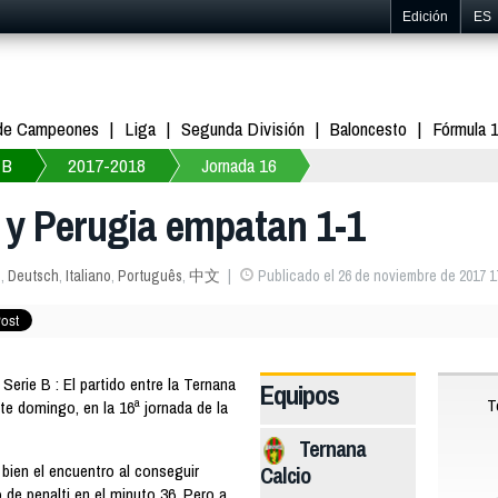
Edición
ES
 de Campeones
Liga
Segunda División
Baloncesto
Fórmula 
 B
2017-2018
Jornada 16
a y Perugia empatan 1-1
s
,
Deutsch
,
Italiano
,
Português
,
中文
Publicado el 26 de noviembre de 2017 1
erie B : El partido entre la Ternana
Equipos
T
te domingo, en la 16ª jornada de la
Ternana
bien el encuentro al conseguir
Calcio
 de penalti en el minuto 36. Pero a