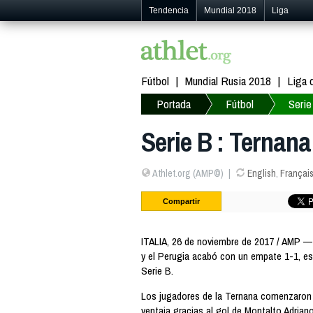
Tendencia
Mundial 2018
Liga
Fútbol
Mundial Rusia 2018
Liga
Portada
Fútbol
Serie
Serie B : Ternan
Athlet.org (AMP©)
English
,
Françai
Compartir
ITALIA, 26 de noviembre de 2017 / AMP — S
y el Perugia acabó con un empate 1-1, es
Serie B.
Los jugadores de la Ternana comenzaron 
ventaja gracias al gol de Montalto Adriano