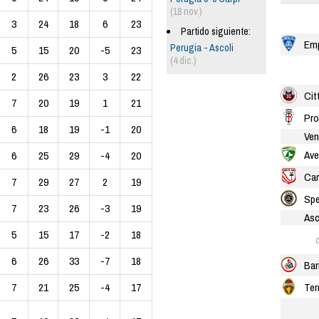
(18 nov.)
3
24
18
6
23
Partido siguiente:
Emp
Perugia - Ascoli
5
15
20
-5
23
(4 dic.)
2
26
23
3
22
Cit
7
20
19
1
21
Pro
6
18
19
-1
20
Ven
Ave
6
25
29
-4
20
Car
7
29
27
2
19
Spe
7
23
26
-3
19
Asc
5
15
17
-2
18
6
26
33
-7
18
Bar
Ter
7
21
25
-4
17