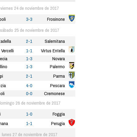
viernes 24 de noviembre de 2017
oli
3-3
Frosinone
sábado 25 de noviembre de 2017
tadella
2-1
Salernitana
 Vercelli
1-1
Virtus Entella
ecia
1-3
Novara
llino
1-3
Palermo
pi
2-1
Parma
zia
4-0
Pescara
oli
0-0
Cremonese
domingo 26 de noviembre de 2017
i
1-0
Foggia
nana
1-1
Perugia
lunes 27 de noviembre de 2017