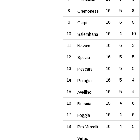
8
16
5
8
Cremonese
9
16
6
5
Carpi
10
16
4
10
Salernitana
11
16
6
3
Novara
12
16
5
5
Spezia
13
16
5
5
Pescara
14
16
5
4
Perugia
15
16
5
4
Avellino
16
15
4
6
Brescia
17
16
4
6
Foggia
18
16
4
5
Pro Vercelli
Virtus