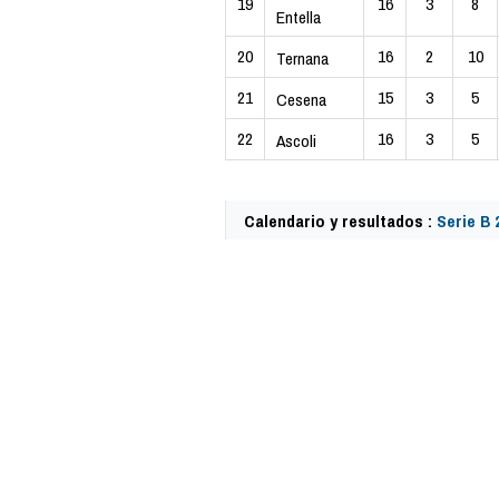
19
16
3
8
Entella
20
16
2
10
Ternana
21
15
3
5
Cesena
22
16
3
5
Ascoli
Calendario y resultados :
Serie B 
62446