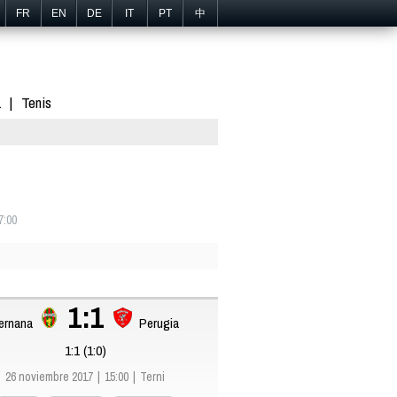
FR
EN
DE
IT
PT
中
1
Tenis
7:00
1:1
ernana
Perugia
1:1 (1:0)
26 noviembre 2017
15:00
Terni