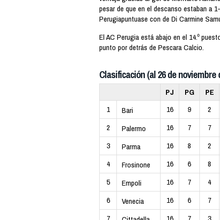
pesar de que en el descanso estaban a 1-
Perugiapuntuase con de Di Carmine Samue
El AC Perugia está abajo en el 14.º puest
punto por detrás de Pescara Calcio.
Clasificación (al 26 de noviembre 
PJ
PG
PE
1
16
9
2
Bari
2
16
7
7
Palermo
3
16
8
2
Parma
4
16
6
8
Frosinone
5
16
7
4
Empoli
6
16
6
7
Venecia
7
16
7
3
Cittadella