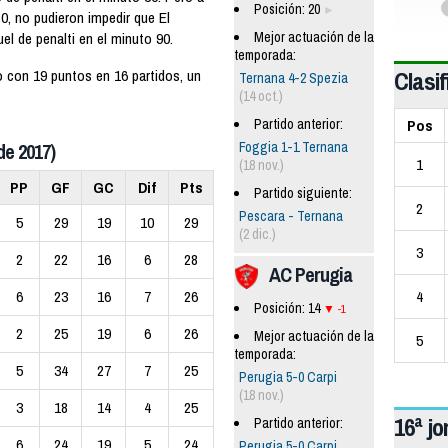
Posición: 20
0, no pudieron impedir que El
Mejor actuación de la
l de penalti en el minuto 90.
temporada:
Clasif
o con 19 puntos en 16 partidos, un
Ternana 4-2 Spezia
(14 oct.)
Pos
Partido anterior:
Foggia 1-1 Ternana
de 2017)
1
(18 nov.)
PP
GF
GC
Dif
Pts
Partido siguiente:
2
Pescara - Ternana
5
29
19
10
29
(2 dic.)
3
2
22
16
6
28
AC Perugia
4
6
23
16
7
26
Posición: 14
-1
2
25
19
6
26
Mejor actuación de la
5
temporada:
5
34
27
7
25
Perugia 5-0 Carpi
(18 nov.)
3
18
14
4
25
16ª j
Partido anterior:
6
24
19
5
24
Perugia 5-0 Carpi