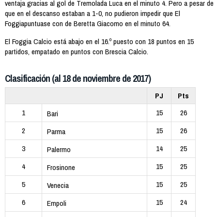
ventaja gracias al gol de Tremolada Luca en el minuto 4. Pero a pesar de
que en el descanso estaban a 1-0, no pudieron impedir que El
Foggiapuntuase con de Beretta Giacomo en el minuto 64.
El Foggia Calcio está abajo en el 16.º puesto con 18 puntos en 15
partidos, empatado en puntos con Brescia Calcio.
Clasificación (al 18 de noviembre de 2017)
PJ
Pts
1
15
26
Bari
2
15
26
Parma
3
14
25
Palermo
4
15
25
Frosinone
5
15
25
Venecia
6
15
24
Empoli