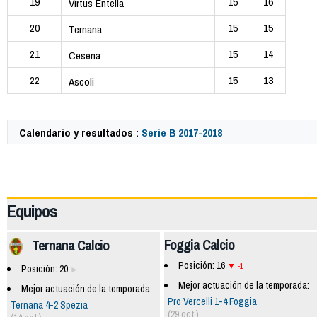
19
15
16
Virtus Entella
20
15
15
Ternana
21
15
14
Cesena
22
15
13
Ascoli
Calendario y resultados :
Serie B 2017-2018
62433
Equipos
Foggia Calcio
Ternana Calcio
Posición: 16
-1
Posición: 20
Mejor actuación de la temporada:
Mejor actuación de la temporada:
Pro Vercelli 1-4 Foggia
Ternana 4-2 Spezia
(29 oct.)