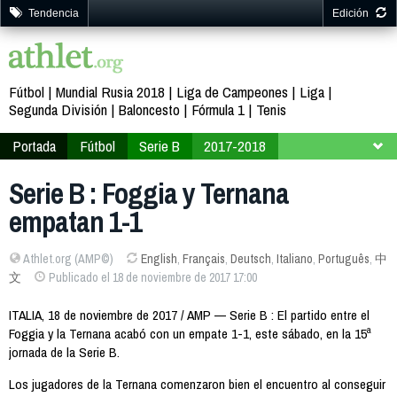
Tendencia
Edición
Fútbol
Mundial Rusia 2018
Liga de Campeones
Liga
Segunda División
Baloncesto
Fórmula 1
Tenis
Portada
Fútbol
Serie B
2017-2018
Jornada 15
Serie B : Foggia y Ternana
empatan 1-1
Athlet.org (AMP©)
English
,
Français
,
Deutsch
,
Italiano
,
Português
,
中
文
Publicado el 18 de noviembre de 2017 17:00
ITALIA, 18 de noviembre de 2017 / AMP — Serie B : El partido entre el
Foggia y la Ternana acabó con un empate 1-1, este sábado, en la 15ª
jornada de la Serie B.
Los jugadores de la Ternana comenzaron bien el encuentro al conseguir