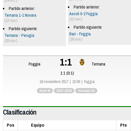
(14 oct.)
Partido anterior:
Partido anterior:
Ascoli 0-2 Foggia
Ternana 1-1 Novara
(12 nov.)
(12 nov.)
Partido siguiente:
Partido siguiente:
Bari - Foggia
Ternana - Perugia
(26 nov.)
(26 nov.)
1:1
Foggia
Ternana
1:1 (0:1)
18 noviembre 2017
15:00
foggia
Serie B
2017-2018
Jornada 15
Clasificación
Pos
Equipo
Pts