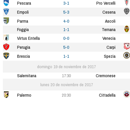
Pescara
3-1
Pro Vercelli
Empoli
5-3
Cesena
Parma
4-0
Ascoli
Foggia
1-1
Ternana
Virtus Entella
0-0
Venecia
Perugia
5-0
Carpi
Brescia
1-1
Spezia
domingo 19 de noviembre de 2017
Salernitana
17:30
Cremonese
lunes 20 de noviembre de 2017
Palermo
20:30
Cittadella