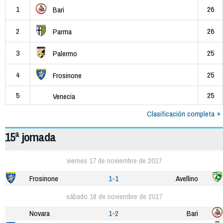
1
26
Bari
2
26
Parma
3
25
Palermo
4
25
Frosinone
5
25
Venecia
Clasificación completa
15ª jornada
viernes 17 de noviembre de 2017
Frosinone
1-1
Avellino
sábado 18 de noviembre de 2017
Novara
1-2
Bari