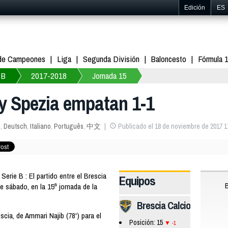
Edición
ES
 de Campeones
Liga
Segunda División
Baloncesto
Fórmula 
 B
2017-2018
Jornada 15
 y Spezia empatan 1-1
s
,
Deutsch
,
Italiano
,
Português
,
中文
Publicado el 18 de noviembre de 2017 1
erie B : El partido entre el Brescia
Equipos
 sábado, en la 15ª jornada de la
Brescia Calcio
scia, de Ammari Najib (78') para el
Posición: 15
-1