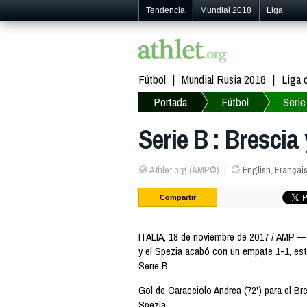
Tendencia
Mundial 2018
Liga
Fútbol
Mundial Rusia 2018
Liga
Portada
Fútbol
Serie
Serie B : Brescia
Athlet.org (AMP©)
English
,
Françai
Compartir
ITALIA, 18 de noviembre de 2017 / AMP — S
y el Spezia acabó con un empate 1-1, este
Serie B.
Gol de Caracciolo Andrea (72') para el Bre
Spezia.