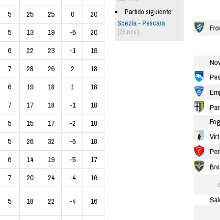
Partido siguiente:
5
25
25
0
20
Spezia - Pescara
Fro
5
13
19
-6
20
(25 nov.)
6
22
23
-1
19
Nov
7
28
26
2
18
Pes
6
19
18
1
18
Emp
7
17
18
-1
18
Pa
Fog
5
15
17
-2
18
Vir
5
26
32
-6
18
Per
6
14
19
-5
17
Bre
7
20
24
-4
16
Sal
5
18
22
-4
16