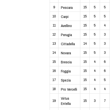
9
15
5
5
Pescara
10
15
5
5
Carpi
11
15
5
4
Avellino
12
15
5
3
Perugia
13
14
5
3
Cittadella
14
15
5
3
Novara
15
15
4
6
Brescia
16
15
4
6
Foggia
17
15
4
5
Spezia
18
15
4
4
Pro Vercelli
Virtus
19
15
3
7
Entella