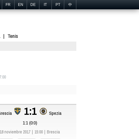
FR
EN
DE
IT
PT
中
1
Tenis
7:00
1:1
Brescia
Spezia
1:1 (0:0)
18 noviembre 2017
15:00
Brescia