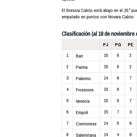
El Brescia Calcio está abajo en el 15.º p
empatado en puntos con Novara Calcio.
Clasificación (al 18 de noviembre 
PJ
PG
PE
1
15
8
2
Bari
2
15
8
2
Parma
3
14
6
7
Palermo
4
15
6
7
Frosinone
5
15
6
7
Venecia
6
15
7
3
Empoli
7
14
5
6
Cremonese
8
14
4
9
Salernitana