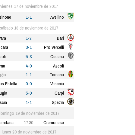
viernes 17 de noviembre de 2017
sinone
1-1
Avellino
sábado 18 de noviembre de 2017
ara
1-2
Bari
cara
3-1
Pro Vercelli
oli
5-3
Cesena
rma
4-0
Ascoli
gia
1-1
Ternana
tus Entella
0-0
Venecia
ugia
5-0
Carpi
scia
1-1
Spezia
domingo 19 de noviembre de 2017
ernitana
17:30
Cremonese
lunes 20 de noviembre de 2017