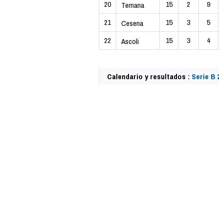
20
15
2
9
Ternana
21
15
3
5
Cesena
22
15
3
4
Ascoli
Calendario y resultados :
Serie B 
62438