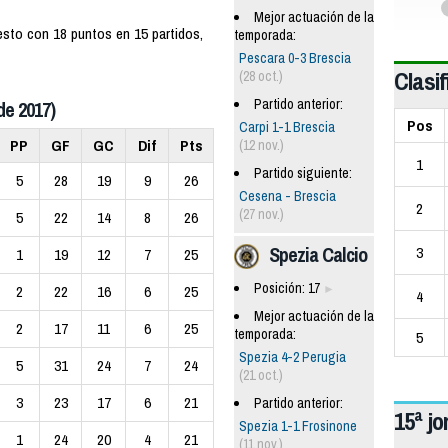
Mejor actuación de la
uesto con 18 puntos en 15 partidos,
temporada:
Pescara 0-3 Brescia
Clasif
(28 oct.)
Partido anterior:
de 2017)
Pos
Carpi 1-1 Brescia
PP
GF
GC
Dif
Pts
(12 nov.)
1
Partido siguiente:
5
28
19
9
26
Cesena - Brescia
2
(27 nov.)
5
22
14
8
26
Spezia Calcio
3
1
19
12
7
25
Posición: 17
2
22
16
6
25
4
Mejor actuación de la
2
17
11
6
25
temporada:
5
Spezia 4-2 Perugia
5
31
24
7
24
(21 oct.)
3
23
17
6
21
Partido anterior:
15ª j
Spezia 1-1 Frosinone
1
24
20
4
21
(11 nov.)